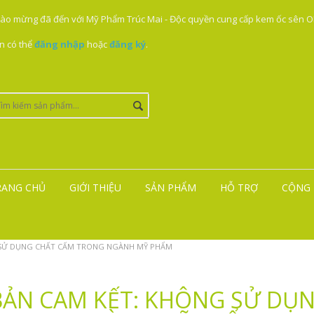
ào mừng đã đến với Mỹ Phẩm Trúc Mai - Độc quyền cung cấp kem ốc sên ON
n có thể
đăng nhập
hoặc
đăng ký
.
RANG CHỦ
GIỚI THIỆU
SẢN PHẨM
HỖ TRỢ
CỘNG 
 SỬ DỤNG CHẤT CẤM TRONG NGÀNH MỸ PHẨM
BẢN CAM KẾT: KHÔNG SỬ DỤ