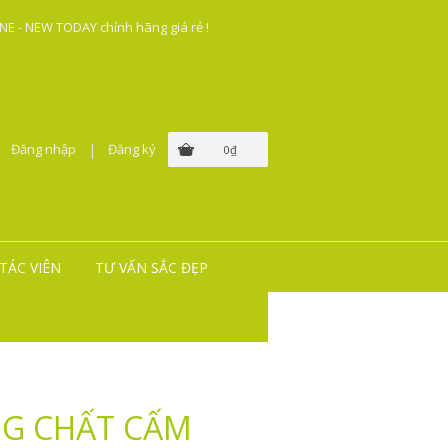
E - NEW TODAY chính hãng giá rẻ !
Đăng nhập
|
Đăng ký
0₫
TÁC VIÊN
TƯ VẤN SẮC ĐẸP
NG CHẤT CẤM