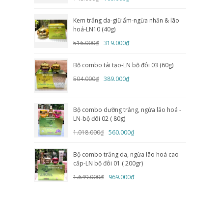
Kem trắng da-giữ ẩm-ngừa nhăn & lão
hoá-LN10 (40g)
516.000₫
319.000₫
Bộ combo tái tạo-LN bộ đôi 03 (60g)
504.000₫
389.000₫
Bộ combo dưỡng trắng, ngừa lão hoá -
LN-bộ đôi 02 ( 80g)
1.018.000₫
560.000₫
Bộ combo trắng da, ngừa lão hoá cao
cấp-LN bộ đôi 01 ( 200gr)
1.649.000₫
969.000₫