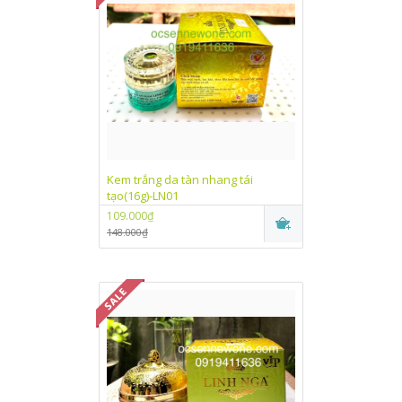
Kem trắng da tàn nhang tái
tạo(16g)-LN01
109.000₫
148.000₫