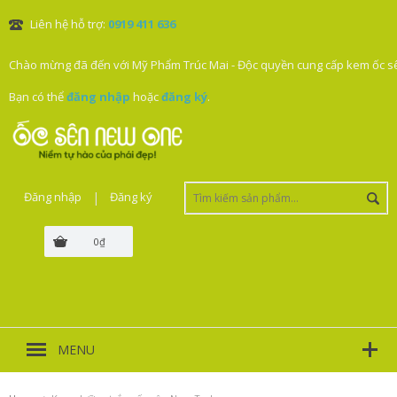
Liên hệ hỗ trợ:
0919 411 636
Chào mừng đã đến với Mỹ Phẩm Trúc Mai - Độc quyền cung cấp kem ốc sê
Bạn có thể
đăng nhập
hoặc
đăng ký
.
Đăng nhập
|
Đăng ký
0₫
MENU