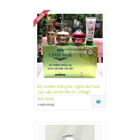
Bộ combo trắng da, ngừa lão hoá
cao cấp-LN bộ đôi 01 ( 200gr)
969.000₫
1.649.000₫