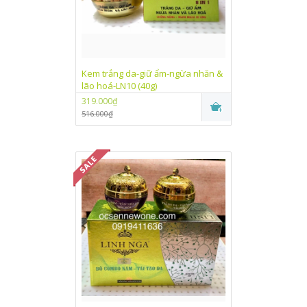
Kem trắng da-giữ ẩm-ngừa nhăn &
lão hoá-LN10 (40g)
319.000₫
516.000₫