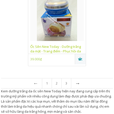
Ốc Sên New Today - Dưỡng trắng
da mặt - Trang điểm - Phục hồi da
Linh Chi (9g)_OS049
39.000₫
←
→
1
2
3
Kem dưỡng trắng da ốc sên New Today hiện nay đang cung cấp trên thị
trường mỹ phẩm với nhiều công dụng làm đẹp được phái đẹp ưa chuộng.
Là sản phẩm đặc trị các loại mụn, vết thâm do mụn lâu năm để lại đồng
thời làm trắng da hiệu quả nhanh chóng chỉ sau vài lần sử dụng, chị em
sẽ sở hữu làng da trắng hống, mịn màng và săn chắc.