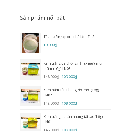
Sản phẩm nổi bật
Tàu hủ Singapore nhà làm-THS
10.000₫
Kem trắng da chống nắng-ngừa mụn
thâm (16g)-LN03
148.000₫
109.000₫
Kem nám-tàn nhang-đồi mồi (16g)-
LN02
148.000₫
109.000₫
Kem trắng da tàn nhang tái tạo(16g)-
LN01
148.000₫
109.000₫