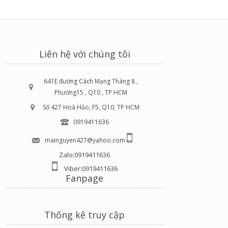
Liên hệ với chúng tôi
641E đường Cách Mạng Tháng 8 ,
Phường15 , Q10 , TP HCM
Số 427 Hoà Hảo, F5, Q10, TP HCM
0919411636
mainguyen427@yahoo.com
Zalo:0919411636
Viber:0919411636
Fanpage
Thống kê truy cập