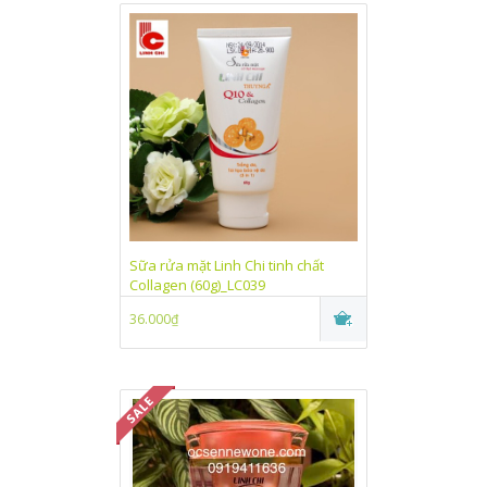
Sữa rửa mặt Linh Chi tinh chất
Collagen (60g)_LC039
36.000₫