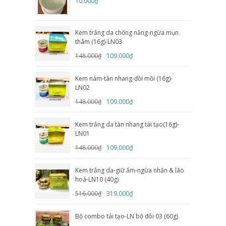
10.000₫
Kem trắng da chống nắng-ngừa mụn
thâm (16g)-LN03
148.000₫
109.000₫
Kem nám-tàn nhang-đồi mồi (16g)-
LN02
148.000₫
109.000₫
Kem trắng da tàn nhang tái tạo(16g)-
LN01
148.000₫
109.000₫
Kem trắng da-giữ ẩm-ngừa nhăn & lão
hoá-LN10 (40g)
516.000₫
319.000₫
Bộ combo tái tạo-LN bộ đôi 03 (60g)