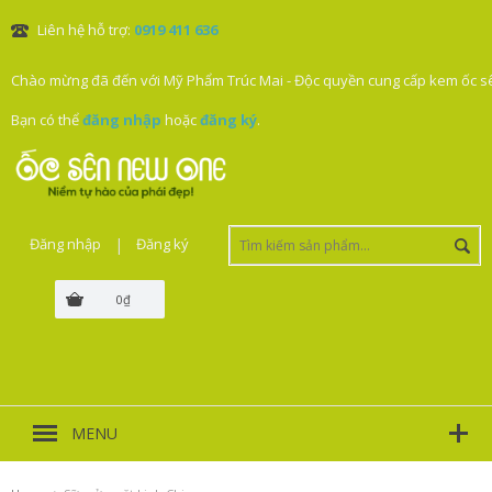
Liên hệ hỗ trợ:
0919 411 636
Chào mừng đã đến với Mỹ Phẩm Trúc Mai - Độc quyền cung cấp kem ốc sê
Bạn có thể
đăng nhập
hoặc
đăng ký
.
Đăng nhập
|
Đăng ký
0₫
MENU