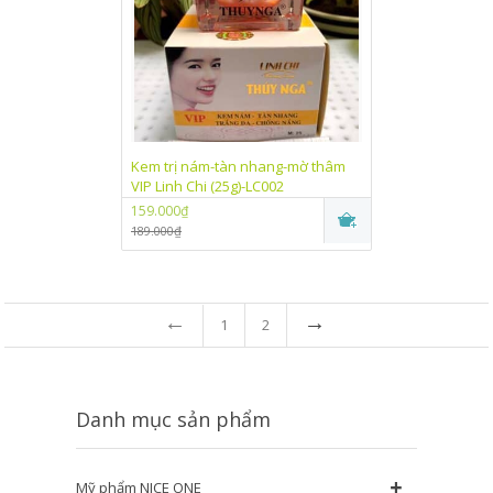
Kem trị nám-tàn nhang-mờ thâm
VIP Linh Chi (25g)-LC002
159.000₫
189.000₫
←
→
1
2
Danh mục sản phẩm
+
Mỹ phẩm NICE ONE