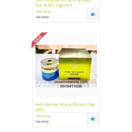
mụn thâm (16g)-LN03
109.000₫
148.000₫
Kem nám-tàn nhang-đồi mồi (16g)-
LN02
109.000₫
148.000₫