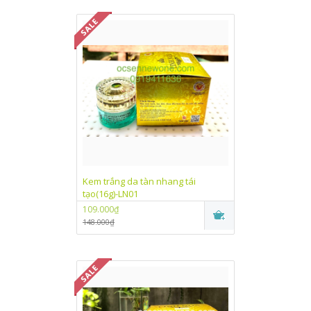
Kem trắng da tàn nhang tái
tạo(16g)-LN01
109.000₫
148.000₫