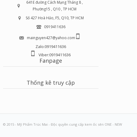
641E đường Cách Mạng Tháng 8 ,
Phường15 , Q10 , TP HCM
Số 427 Hoà Hảo, F5, Q10, TP HCM
0919411636
mainguyen427@yahoo.com
Zalo:0919411636
Viber:0919411636
Fanpage
Thống kê truy cập
© 2015 - Mỹ Phẩm Trúc Mai - Độc quyền cung cấp kem ốc sên ONE - NEW