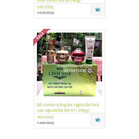
hoá -LN-bộ đôi 02 ( 80g)
560.000₫
1.018.000₫
Bộ combo trắng da, ngừa lão hoá
cao cấp-LN bộ đôi 01 ( 200gr)
969.000₫
1.649.000₫