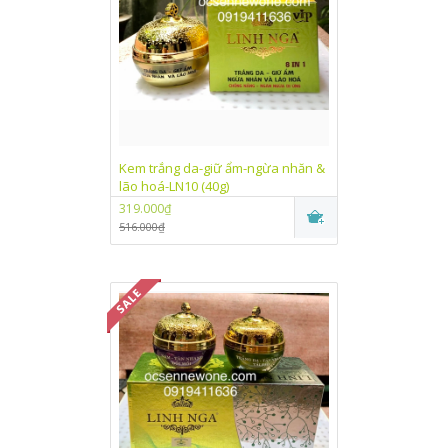
Kem trắng da-giữ ẩm-ngừa nhăn &
lão hoá-LN10 (40g)
319.000₫
516.000₫