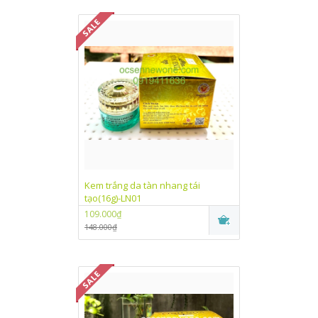
Kem trắng da tàn nhang tái
tạo(16g)-LN01
109.000₫
148.000₫