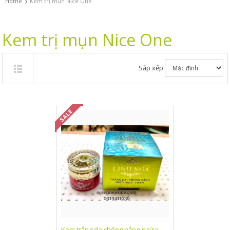
›
Home
Kem trị mụn Nice One
Kem trị mụn Nice One
Sắp xếp
Kem trắng da chống nắng-ngừa