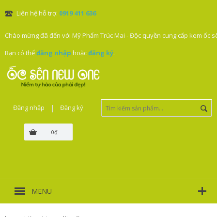
Liên hệ hỗ trợ:
0919 411 636
Chào mừng đã đến với Mỹ Phẩm Trúc Mai - Độc quyền cung cấp kem ốc sê
Bạn có thể
đăng nhập
hoặc
đăng ký
.
Đăng nhập
|
Đăng ký
0₫
MENU