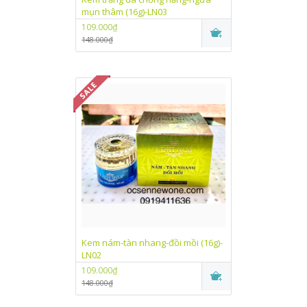
mụn thâm (16g)-LN03
109.000₫
148.000₫
Kem nám-tàn nhang-đồi mồi (16g)-
LN02
109.000₫
148.000₫