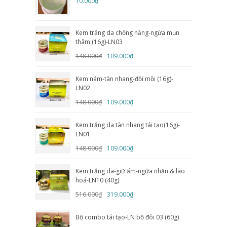
10.000₫
Kem trắng da chống nắng-ngừa mụn
thâm (16g)-LN03
148.000₫
109.000₫
Kem nám-tàn nhang-đồi mồi (16g)-
LN02
148.000₫
109.000₫
Kem trắng da tàn nhang tái tạo(16g)-
LN01
148.000₫
109.000₫
Kem trắng da-giữ ẩm-ngừa nhăn & lão
hoá-LN10 (40g)
516.000₫
319.000₫
Bộ combo tái tạo-LN bộ đôi 03 (60g)