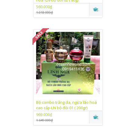
hoá -LN-bộ đôi 02 ( 80g)
560.000₫
1.018.000₫
Bộ combo trắng da, ngừa lão hoá
cao cấp-LN bộ đôi 01 ( 200gr)
969.000₫
1.649.000₫