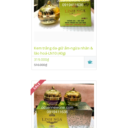
Kem trắng da-giữ ẩm-ngừa nhăn &
lão hoá-LN10 (40g)
319.000₫
516.000₫