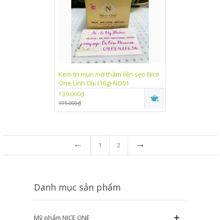
Kem trị mụn mờ thâm liền sẹo Nice
One Linh Chi (16g)-NO01
139.000₫
195.000₫
←
→
1
2
Danh mục sản phẩm
+
Mỹ phẩm NICE ONE