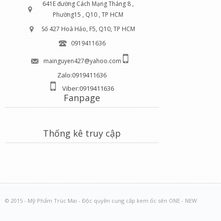
641E đường Cách Mạng Tháng 8 ,
Phường15 , Q10 , TP HCM
Số 427 Hoà Hảo, F5, Q10, TP HCM
0919411636
mainguyen427@yahoo.com
Zalo:0919411636
Viber:0919411636
Fanpage
Thống kê truy cập
© 2015 - Mỹ Phẩm Trúc Mai - Độc quyền cung cấp kem ốc sên ONE - NEW