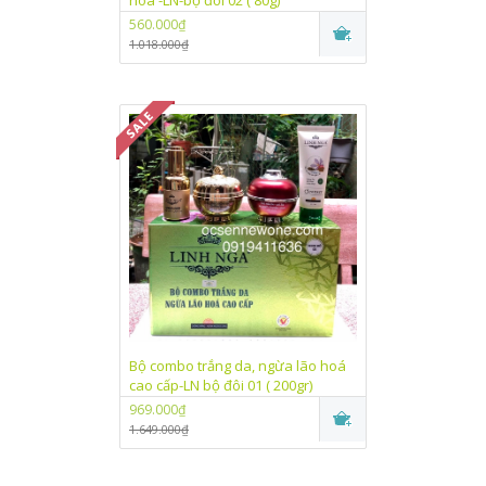
hoá -LN-bộ đôi 02 ( 80g)
560.000₫
1.018.000₫
Bộ combo trắng da, ngừa lão hoá
cao cấp-LN bộ đôi 01 ( 200gr)
969.000₫
1.649.000₫