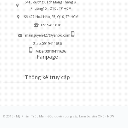
641E đường Cách Mạng Tháng 8 ,
Phường15 , Q10 , TP HCM
Số 427 Hoà Hảo, F5, Q10, TP HCM
0919411636
mainguyen427@yahoo.com
Zalo:0919411636
Viber:0919411636
Fanpage
Thống kê truy cập
© 2015 - Mỹ Phẩm Trúc Mai - Độc quyền cung cấp kem ốc sên ONE - NEW