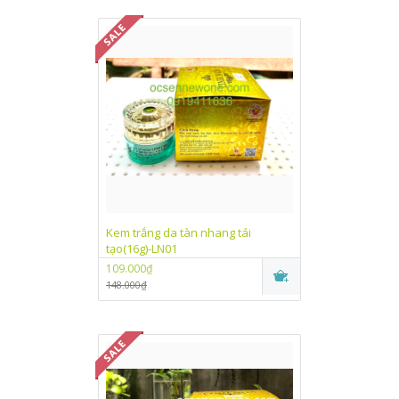
Kem trắng da tàn nhang tái
tạo(16g)-LN01
109.000₫
148.000₫