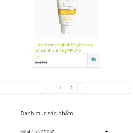
Sữa rửa mặt tinh chất Nghệ New
One Linh Chi (70g)-NW046
0₫
36.000₫
←
→
1
2
Danh mục sản phẩm
+
Mỹ phẩm NICE ONE