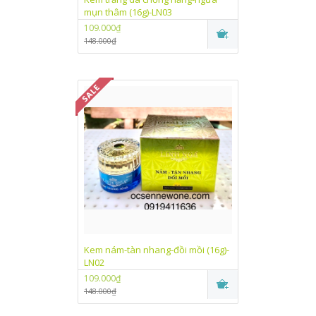
mụn thâm (16g)-LN03
109.000₫
148.000₫
Kem nám-tàn nhang-đồi mồi (16g)-
LN02
109.000₫
148.000₫