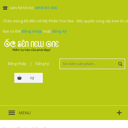
Liên hệ hỗ trợ:
0919 411 636
Chào mừng đã đến với Mỹ Phẩm Trúc Mai - Độc quyền cung cấp kem ốc sê
Bạn có thể
đăng nhập
hoặc
đăng ký
.
Đăng nhập
|
Đăng ký
0₫
MENU