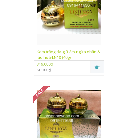
Kem trắng da-giữ ẩm-ngừa nhăn &
lão hoá-LN10 (40g)
319.000₫
516.000₫