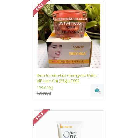
Kem trị nám-tàn nhang-mờ thâm
VIP Linh Chi (25g)-LC002
159.000₫
189.000₫