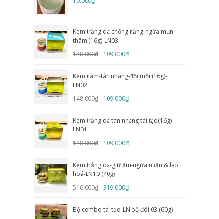
10.000₫
Kem trắng da chống nắng-ngừa mụn
thâm (16g)-LN03
148.000₫
109.000₫
Kem nám-tàn nhang-đồi mồi (16g)-
LN02
148.000₫
109.000₫
Kem trắng da tàn nhang tái tạo(16g)-
LN01
148.000₫
109.000₫
Kem trắng da-giữ ẩm-ngừa nhăn & lão
hoá-LN10 (40g)
516.000₫
319.000₫
Bộ combo tái tạo-LN bộ đôi 03 (60g)