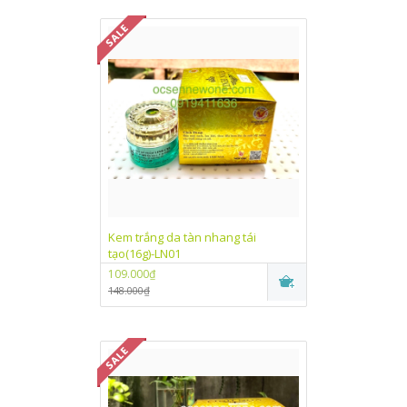
Kem trắng da tàn nhang tái
tạo(16g)-LN01
109.000₫
148.000₫