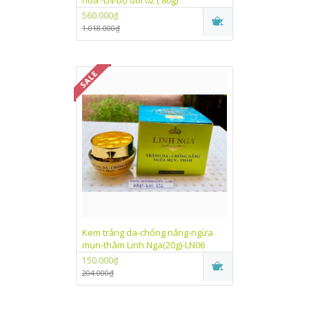
hoá -LN-bộ đôi 02 ( 80g)
560.000₫
1.018.000₫
Kem trắng da-chống nắng-ngừa
mụn-thâm Linh Nga(20g)-LN06
150.000₫
204.000₫