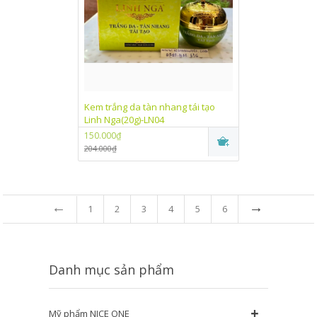
Kem trắng da tàn nhang tái tạo
Linh Nga(20g)-LN04
150.000₫
204.000₫
←
→
1
2
3
4
5
6
Danh mục sản phẩm
+
Mỹ phẩm NICE ONE