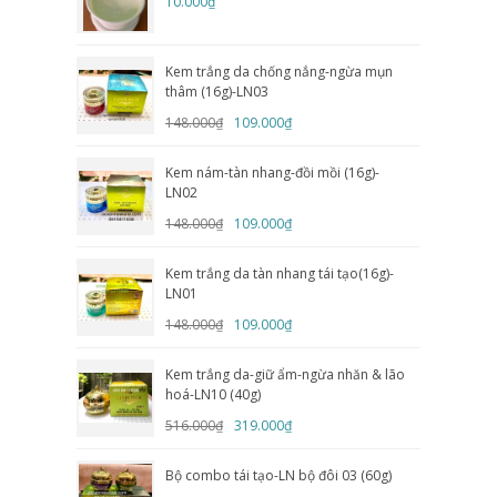
10.000₫
Kem trắng da chống nắng-ngừa mụn
thâm (16g)-LN03
148.000₫
109.000₫
Kem nám-tàn nhang-đồi mồi (16g)-
LN02
148.000₫
109.000₫
Kem trắng da tàn nhang tái tạo(16g)-
LN01
148.000₫
109.000₫
Kem trắng da-giữ ẩm-ngừa nhăn & lão
hoá-LN10 (40g)
516.000₫
319.000₫
Bộ combo tái tạo-LN bộ đôi 03 (60g)