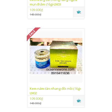
mụn thâm (16g)-LN03
109.000₫
148.000₫
Kem nám-tàn nhang-đồi mồi (16g)-
LN02
109.000₫
148.000₫