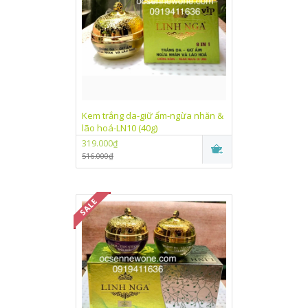
Kem trắng da-giữ ẩm-ngừa nhăn &
lão hoá-LN10 (40g)
319.000₫
516.000₫