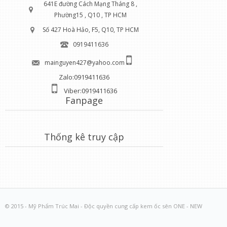
641E đường Cách Mạng Tháng 8 ,
Phường15 , Q10 , TP HCM
Số 427 Hoà Hảo, F5, Q10, TP HCM
0919411636
mainguyen427@yahoo.com
Zalo:0919411636
Viber:0919411636
Fanpage
Thống kê truy cập
© 2015 - Mỹ Phẩm Trúc Mai - Độc quyền cung cấp kem ốc sên ONE - NEW