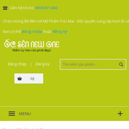
Liên hệ hỗ trợ:
0919 411 636
Chào mừng đã đến với Mỹ Phẩm Trúc Mai - Độc quyền cung cấp kem ốc sê
Bạn có thể
đăng nhập
hoặc
đăng ký
.
Đăng nhập
|
Đăng ký
0₫
MENU