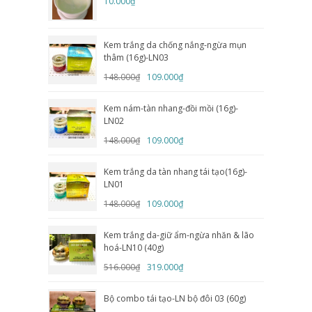
10.000₫
Kem trắng da chống nắng-ngừa mụn
thâm (16g)-LN03
148.000₫
109.000₫
Kem nám-tàn nhang-đồi mồi (16g)-
LN02
148.000₫
109.000₫
Kem trắng da tàn nhang tái tạo(16g)-
LN01
148.000₫
109.000₫
Kem trắng da-giữ ẩm-ngừa nhăn & lão
hoá-LN10 (40g)
516.000₫
319.000₫
Bộ combo tái tạo-LN bộ đôi 03 (60g)