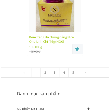
Kem trắng da chống nắng Nice
One Linh Chi (16g)-NO03
139.000₫
195.000₫
←
→
1
2
3
4
5
Danh mục sản phẩm
+
Mỹ phẩm NICE ONE