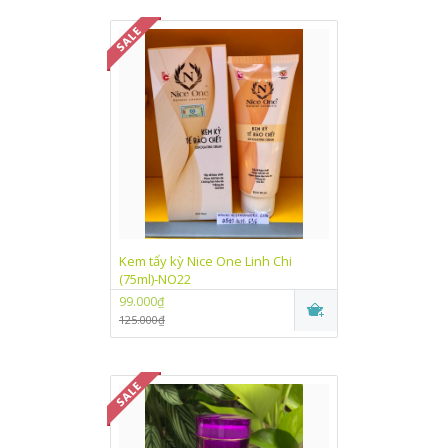
Kem tẩy kỳ Nice One Linh Chi
(75ml)-NO22
99.000₫
125.000₫