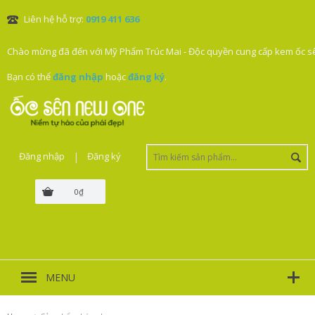
Liên hệ hỗ trợ:
0919 411 636
Chào mừng đã đến với Mỹ Phẩm Trúc Mai - Độc quyền cung cấp kem ốc sê
Bạn có thể
đăng nhập
hoặc
đăng ký
.
Đăng nhập
|
Đăng ký
0₫
MENU