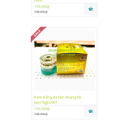
LN02
109.000₫
148.000₫
Kem trắng da tàn nhang tái
tạo(16g)-LN01
109.000₫
148.000₫