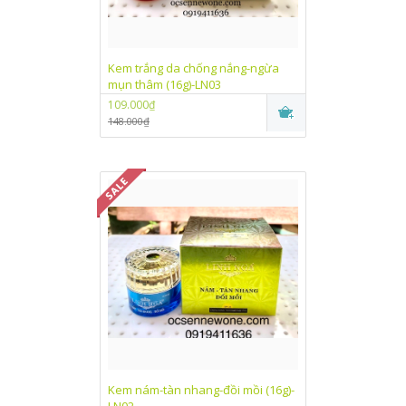
Kem trắng da chống nắng-ngừa
mụn thâm (16g)-LN03
109.000₫
148.000₫
Kem nám-tàn nhang-đồi mồi (16g)-