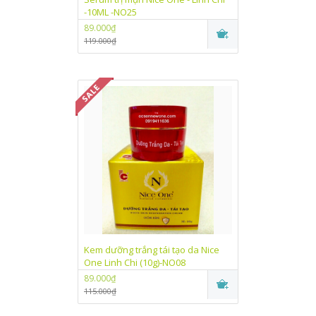
-10ML -NO25
89.000₫
119.000₫
Kem dưỡng trắng tái tạo da Nice
One Linh Chi (10g)-NO08
89.000₫
115.000₫