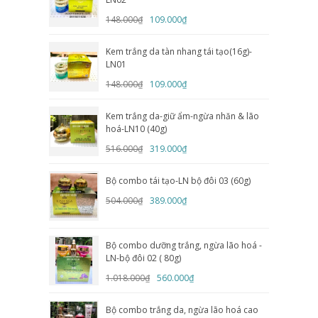
148.000₫
109.000₫
Kem trắng da tàn nhang tái tạo(16g)-
LN01
148.000₫
109.000₫
Kem trắng da-giữ ẩm-ngừa nhăn & lão
hoá-LN10 (40g)
516.000₫
319.000₫
Bộ combo tái tạo-LN bộ đôi 03 (60g)
504.000₫
389.000₫
Bộ combo dưỡng trắng, ngừa lão hoá -
LN-bộ đôi 02 ( 80g)
1.018.000₫
560.000₫
Bộ combo trắng da, ngừa lão hoá cao