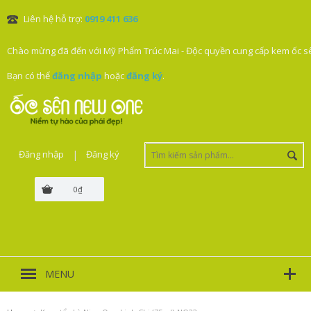
Liên hệ hỗ trợ:
0919 411 636
Chào mừng đã đến với Mỹ Phẩm Trúc Mai - Độc quyền cung cấp kem ốc sê
Bạn có thể
đăng nhập
hoặc
đăng ký
.
Đăng nhập
|
Đăng ký
0₫
MENU