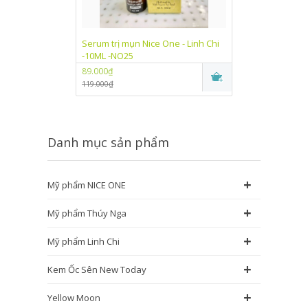
Serum trị mụn Nice One - Linh Chi
Kem dưỡng trắn
-10ML -NO25
One Linh Chi (
89.000₫
89.000₫
119.000₫
115.000₫
Danh mục sản phẩm
+
Mỹ phẩm NICE ONE
+
Mỹ phẩm Thúy Nga
+
Mỹ phẩm Linh Chi
+
Kem Ốc Sên New Today
+
Yellow Moon