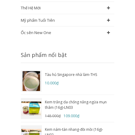
+
Thế Hệ Mới
+
Mỹ phẩm Tuổi Tiên
+
Ốc sên New One
Sản phẩm nổi bật
Tàu hủ Singapore nhà làm-THS
10.000₫
Kem trắng da chống nắng-ngừa mụn
thâm (16g)-LN03
148.000₫
109.000₫
Kem nám-tàn nhang-đồi mồi (16g)-
LN02