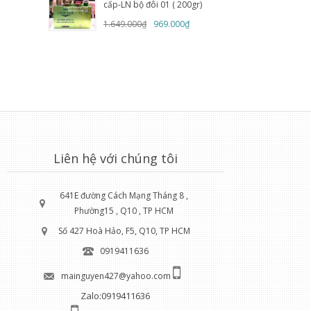
cấp-LN bộ đôi 01 ( 200gr)
1.649.000₫
969.000₫
Liên hệ với chúng tôi
641E đường Cách Mạng Tháng 8 ,
Phường15 , Q10 , TP HCM
Số 427 Hoà Hảo, F5, Q10, TP HCM
0919411636
mainguyen427@yahoo.com
Zalo:0919411636