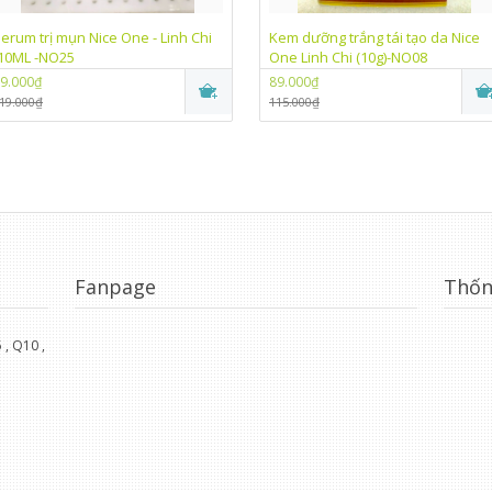
erum trị mụn Nice One - Linh Chi
Kem dưỡng trắng tái tạo da Nice
10ML -NO25
One Linh Chi (10g)-NO08
9.000₫
89.000₫
19.000₫
115.000₫
Fanpage
Thốn
, Q10 ,