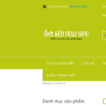
Liên hệ hỗ trợ:
0919 411 636
Ch
Bạ
TIN KHUYẾN MÃI
LIÊN HỆ
T
KHẨU TRANG N95
›
Home
Combo 4
Danh mục sản phẩm