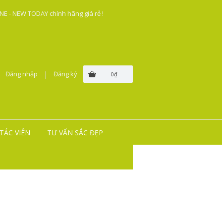
E - NEW TODAY chính hãng giá rẻ !
Đăng nhập
|
Đăng ký
0₫
TÁC VIÊN
TƯ VẤN SẮC ĐẸP