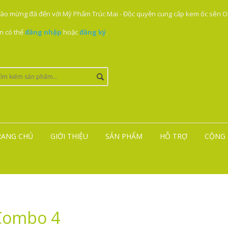
ào mừng đã đến với Mỹ Phẩm Trúc Mai - Độc quyền cung cấp kem ốc sên ON
n có thể
đăng nhập
hoặc
đăng ký
.
RANG CHỦ
GIỚI THIỆU
SẢN PHẨM
HỖ TRỢ
CỘNG 
Combo 4