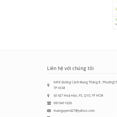
S
-
8
1
Liên hệ với chúng tôi
641E đường Cách Mạng Tháng 8 , Phường15 
TP HCM
Số 427 Hoà Hảo, F5, Q10, TP HCM
0919411636
mainguyen427@yahoo.com