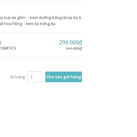
loại da gồm : - kem dưỡng trắng tái tại da 6
 mặt hoa hồng - kem kỳ trắng da
299.000₫
g
OSMETICS
591.000₫
Cho vào giỏ hàng
Số lượng: