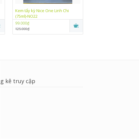
Kem tẩy kỳ Nice One Linh Chi
Kem trắng da chống nắn
(75ml)-NO22
One Linh Chi (10g)-NO07
99.000₫
99.000₫
125.000₫
115.000₫
g kê truy cập