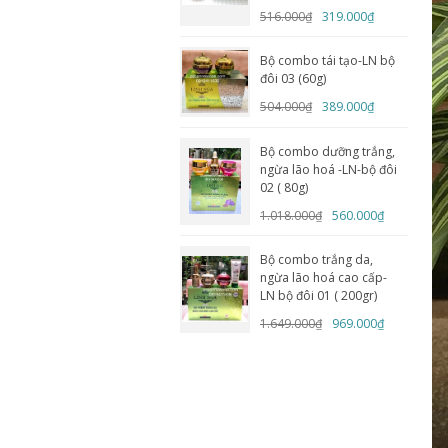
516.000₫
319.000₫
Bộ combo tái tạo-LN bộ
đôi 03 (60g)
504.000₫
389.000₫
Bộ combo dưỡng trắng,
ngừa lão hoá -LN-bộ đôi
02 ( 80g)
1.018.000₫
560.000₫
Bộ combo trắng da,
ngừa lão hoá cao cấp-
LN bộ đôi 01 ( 200gr)
1.649.000₫
969.000₫