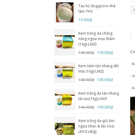
Tàu hủ Singapore nhà
làm-THS
10.000₫
Kem trắng da chống
nắng-ngừa mụn thâm
(16g)-LN03
Co
148.000₫
109.000₫
- 
Kem nám-tàn nhang-đồi
mồi (16g)-LN02
- 
148.000₫
109.000₫
- 
Kem trắng da tàn nhang
tái tạo(16g)-LN01
148.000₫
109.000₫
Kem trắng da-giữ ẩm-
ngừa nhăn & lão hoá-
LN10 (40g)