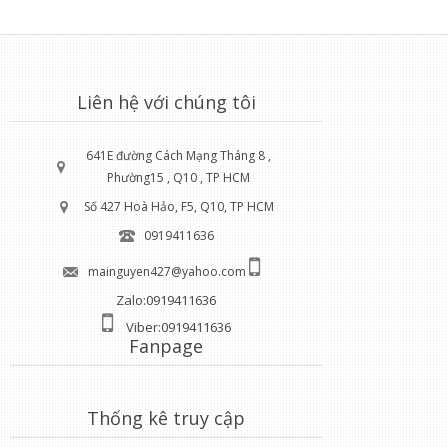
Liên hệ với chúng tôi
641E đường Cách Mạng Tháng 8 ,
Phường15 , Q10 , TP HCM
Số 427 Hoà Hảo, F5, Q10, TP HCM
0919411636
mainguyen427@yahoo.com
Zalo:0919411636
Viber:0919411636
Fanpage
Thống kê truy cập