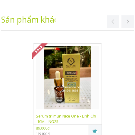
Sản phẩm khác
Serum trị mụn Nice One - Linh Chi
Kem dưỡng trắn
-10ML -NO25
One Linh Chi (
89.000₫
89.000₫
119.000₫
115.000₫