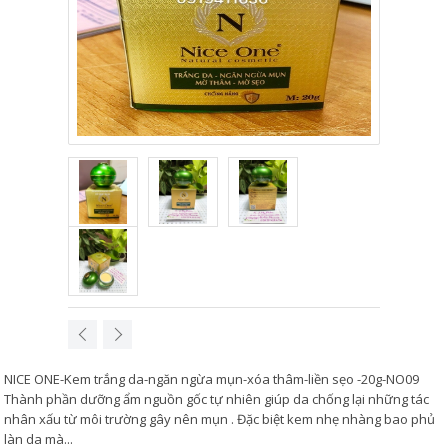
NICE ONE-Kem trắng da-ngăn ngừa mụn-xóa thâm-liền sẹo -20g-NO09
Thành phần dưỡng ẩm nguồn gốc tự nhiên giúp da chống lại những tác
nhân xấu từ môi trường gây nên mụn . Đặc biệt kem nhẹ nhàng bao phủ
làn da mà...