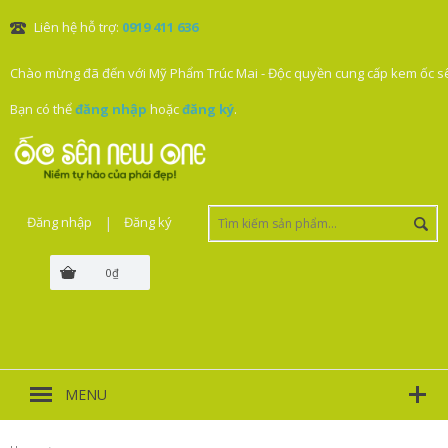
Liên hệ hỗ trợ:
0919 411 636
Chào mừng đã đến với Mỹ Phẩm Trúc Mai - Độc quyền cung cấp kem ốc sê
Bạn có thể
đăng nhập
hoặc
đăng ký
.
Đăng nhập
|
Đăng ký
0₫
MENU