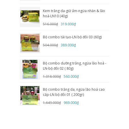
Kem trắng da-giữ ẩm-ngừa nhăn & lão
hoá-LN10 (40g)
516.000₫
319.000₫
Bộ combo tái tạo-LN bộ đôi 03 (60g)
504.000₫
389.000₫
Bộ combo dưỡng trắng, ngừa lão hoá -
LN-bộ đôi 02 ( 80g)
1.018.000₫
560.000₫
Bộ combo trắng da, ngừa lão hoá cao
cấp-LN bộ đôi 01 ( 200gr)
1.649.000₫
969.000₫