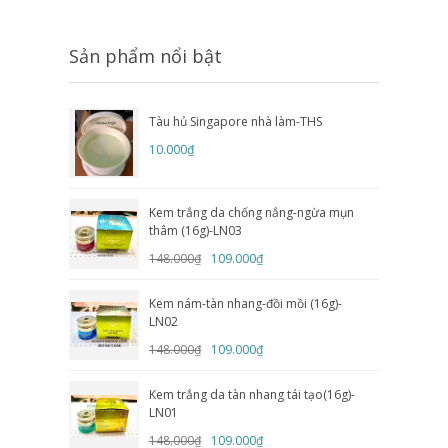
Sản phẩm nổi bật
Tàu hủ Singapore nhà làm-THS
10.000₫
Kem trắng da chống nắng-ngừa mụn
thâm (16g)-LN03
148.000₫
109.000₫
Kem nám-tàn nhang-đồi mồi (16g)-
LN02
148.000₫
109.000₫
Kem trắng da tàn nhang tái tạo(16g)-
LN01
148.000₫
109.000₫