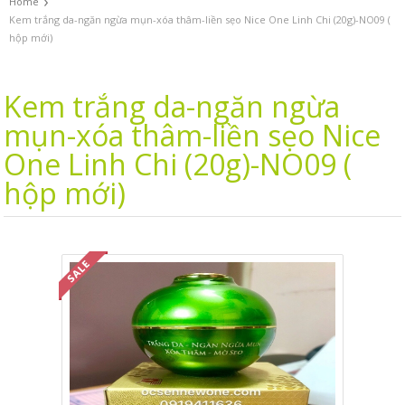
›
Home
Kem trắng da-ngăn ngừa mụn-xóa thâm-liền sẹo Nice One Linh Chi (20g)-NO09 (
hộp mới)
Kem trắng da-ngăn ngừa
mụn-xóa thâm-liền sẹo Nice
One Linh Chi (20g)-NO09 (
hộp mới)