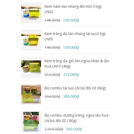
Kem nám-tàn nhang-đồi mồi (16g)-
LN02
148.000₫
109.000₫
Kem trắng da tàn nhang tái tạo(16g)-
LN01
148.000₫
109.000₫
Kem trắng da-giữ ẩm-ngừa nhăn & lão
hoá-LN10 (40g)
516.000₫
319.000₫
Bộ combo tái tạo-LN bộ đôi 03 (60g)
504.000₫
389.000₫
Bộ combo dưỡng trắng, ngừa lão hoá -
LN-bộ đôi 02 ( 80g)
1.018.000₫
560.000₫