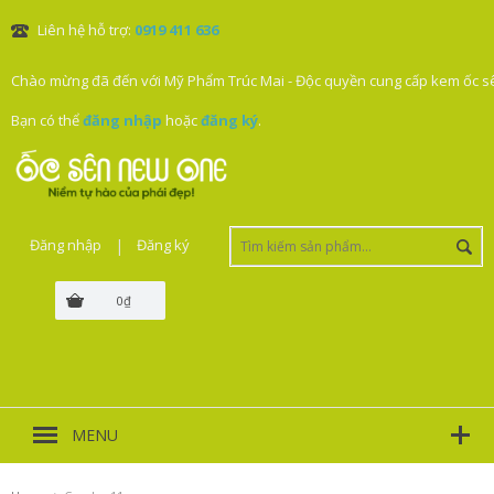
Liên hệ hỗ trợ:
0919 411 636
Chào mừng đã đến với Mỹ Phẩm Trúc Mai - Độc quyền cung cấp kem ốc sê
Bạn có thể
đăng nhập
hoặc
đăng ký
.
Đăng nhập
|
Đăng ký
0₫
MENU