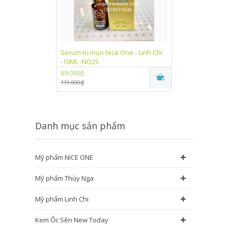
Serum trị mụn Nice One - Linh Chi
Kem dưỡng trắn
-10ML -NO25
One Linh Chi (
89.000₫
89.000₫
119.000₫
115.000₫
Danh mục sản phẩm
+
Mỹ phẩm NICE ONE
+
Mỹ phẩm Thúy Nga
+
Mỹ phẩm Linh Chi
+
Kem Ốc Sên New Today