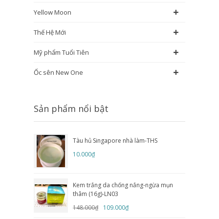
+
Yellow Moon
+
Thế Hệ Mới
+
Mỹ phẩm Tuổi Tiên
+
Ốc sên New One
Sản phẩm nổi bật
Tàu hủ Singapore nhà làm-THS
10.000₫
Kem trắng da chống nắng-ngừa mụn
thâm (16g)-LN03
148.000₫
109.000₫