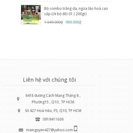
Bộ combo trắng da, ngừa lão hoá cao
cấp-LN bộ đôi 01 ( 200gr)
1.649.000₫
969.000₫
Liên hệ với chúng tôi
641E đường Cách Mạng Tháng 8 ,
Phường15 , Q10 , TP HCM
Số 427 Hoà Hảo, F5, Q10, TP HCM
0919411636
mainguyen427@yahoo.com