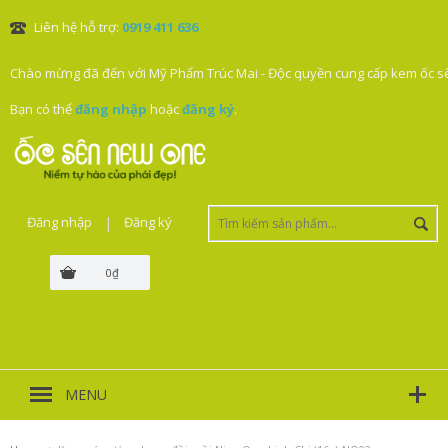
Liên hệ hỗ trợ:
0919 411 636
Chào mừng đã đến với Mỹ Phẩm Trúc Mai - Độc quyền cung cấp kem ốc sê
Bạn có thể
đăng nhập
hoặc
đăng ký
.
Đăng nhập
|
Đăng ký
0₫
MENU