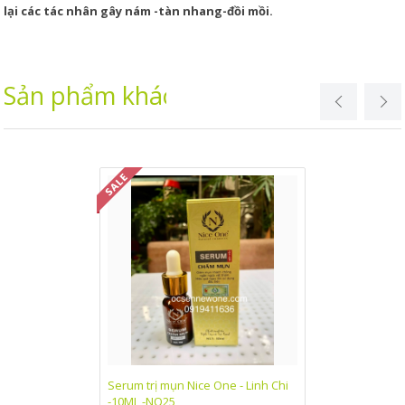
lại các tác nhân gây nám -tàn nhang-đồi mồi.
Sản phẩm khác
Serum trị mụn Nice One - Linh Chi
Kem dưỡng trắn
-10ML -NO25
One Linh Chi (