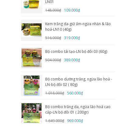
LN01
148.000₫
109.000₫
Kem trắng da-giữ ẩm-ngừa nhăn & lão
hoá-LN10 (40g)
516.000₫
319.000₫
Bộ combo tái tạo-LN bộ đôi 03 (60g)
504.000₫
389.000₫
Bộ combo dưỡng trắng, ngừa lão hoá -
LN-bộ đôi 02 ( 80g)
1.018.000₫
560.000₫
Bộ combo trắng da, ngừa lão hoá cao
cấp-LN bộ đôi 01 ( 200gr)
1.649.000₫
969.000₫