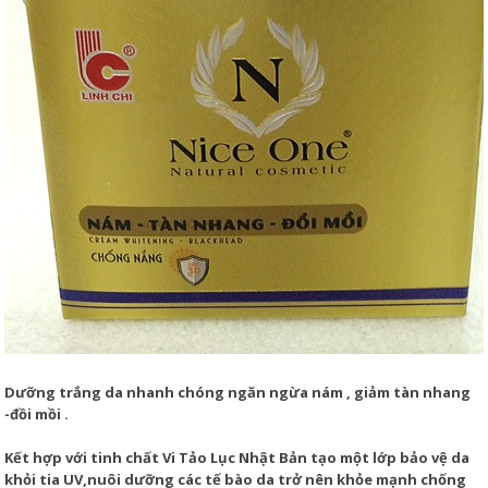
Dưỡng trắng da nhanh chóng ngăn ngừa nám , giảm tàn nhang
-đồi mồi .
Kết hợp với tinh chất Vi Tảo Lục Nhật Bản tạo một lớp bảo vệ da
khỏi tia UV,nuôi dưỡng các tế bào da trở nên khỏe mạnh chống