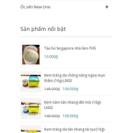
+
Ốc sên New One
Sản phẩm nổi bật
Tàu hủ Singapore nhà làm-THS
10.000₫
Kem trắng da chống nắng-ngừa mụn
thâm (16g)-LN03
148.000₫
109.000₫
Kem nám-tàn nhang-đồi mồi (16g)-
LN02
148.000₫
109.000₫
Kem trắng da tàn nhang tái tạo(16g)-