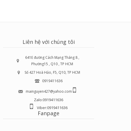
Liên hệ với chúng tôi
641E đường Cách Mạng Tháng 8 ,
Phường15 , Q10 , TP HCM
Số 427 Hoà Hảo, F5, Q10, TP HCM
0919411636
mainguyen427@yahoo.com
Zalo:0919411636
Viber:0919411636
Fanpage