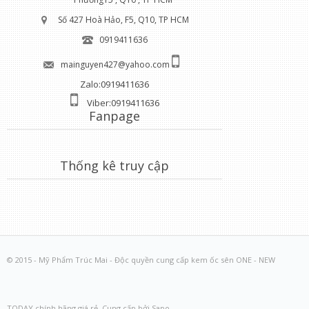
Số 427 Hoà Hảo, F5, Q10, TP HCM
0919411636
mainguyen427@yahoo.com
Zalo:0919411636
Viber:0919411636
Fanpage
Thống kê truy cập
© 2015 - Mỹ Phẩm Trúc Mai - Độc quyền cung cấp kem ốc sên ONE - NEW
TODAY chính hãng giá rẻ. Cung cấp bởi Sapo