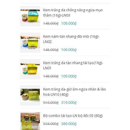
Kem trắng da chống nắng-ngừa mụn
thâm (16g)-LN03
148.000₫
109.000₫
Kem nám-tàn nhang-đồi mồi (16g)-
LN02
148.000₫
109.000₫
Kem trắng da tàn nhang tái tạo(16g)-
LN01
148.000₫
109.000₫
Kem trắng da-giữ ẩm-ngừa nhăn & lão
hoá-LN10 (40g)
516.000₫
319.000₫
Bộ combo tái tạo-LN bộ đôi 03 (60g)
504.000₫
389.000₫