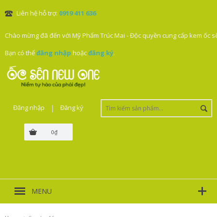
Liên hệ hỗ trợ:
0919 411 636
Chào mừng đã đến với Mỹ Phẩm Trúc Mai - Độc quyền cung cấp kem ốc sê
Bạn có thể
đăng nhập
hoặc
đăng ký
.
Đăng nhập
|
Đăng ký
0₫
MENU