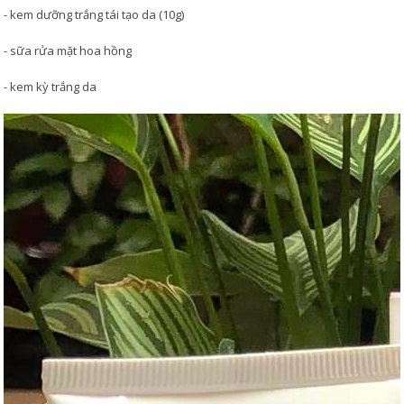
- kem dưỡng trắng tái tạo da (10g)
- sữa rửa mặt hoa hồng
- kem kỳ trắng da