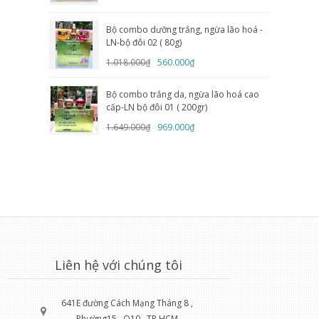
Bộ combo dưỡng trắng, ngừa lão hoá -
LN-bộ đôi 02 ( 80g)
1.018.000₫
560.000₫
Bộ combo trắng da, ngừa lão hoá cao
cấp-LN bộ đôi 01 ( 200gr)
1.649.000₫
969.000₫
Liên hệ với chúng tôi
641E đường Cách Mạng Tháng 8 ,
Phường15 , Q10 , TP HCM