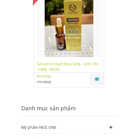
Serum trị mụn Nice One - Linh Chi
Kem dưỡng trắn
-10ML -NO25
One Linh Chi (
89.000₫
89.000₫
119.000₫
115.000₫
Danh mục sản phẩm
+
Mỹ phẩm NICE ONE