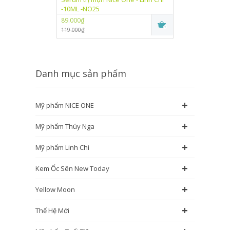
-10ML -NO25
One Linh Chi (
89.000₫
89.000₫
119.000₫
115.000₫
Danh mục sản phẩm
+
Mỹ phẩm NICE ONE
+
Mỹ phẩm Thúy Nga
+
Mỹ phẩm Linh Chi
+
Kem Ốc Sên New Today
+
Yellow Moon
+
Thế Hệ Mới