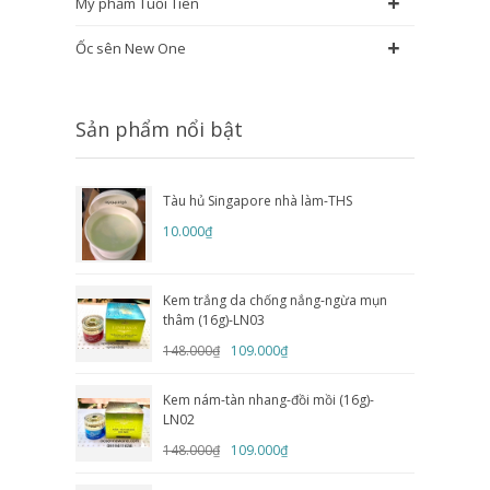
+
Mỹ phẩm Tuổi Tiên
+
Ốc sên New One
Sản phẩm nổi bật
Tàu hủ Singapore nhà làm-THS
10.000₫
Kem trắng da chống nắng-ngừa mụn
thâm (16g)-LN03
148.000₫
109.000₫
Kem nám-tàn nhang-đồi mồi (16g)-
LN02
148.000₫
109.000₫