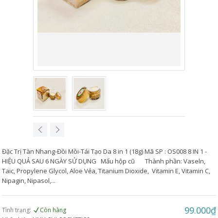
Đặc Trị Tàn Nhang-Đồi Mồi-Tái Tạo Da 8 in 1 (18g) Mã SP : OS008 8 IN 1 -
HIỆU QUẢ SAU 6 NGÀY SỬ DỤNG Mẩu hộp cũ Thành phần: Vaseln,
Taic, Propylene Glycol, Aloe Vẻa, Titanium Dioxide, Vitamin E, Vitamin C,
Nipagin, Nipasol,...
99.000₫
Tình trạng:
Còn hàng