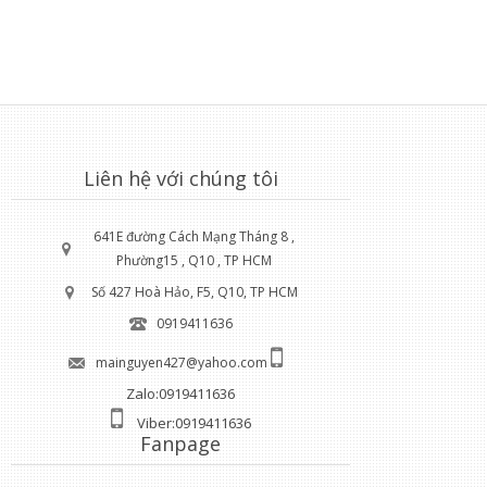
Liên hệ với chúng tôi
641E đường Cách Mạng Tháng 8 ,
Phường15 , Q10 , TP HCM
Số 427 Hoà Hảo, F5, Q10, TP HCM
0919411636
mainguyen427@yahoo.com
Zalo:0919411636
Viber:0919411636
Fanpage