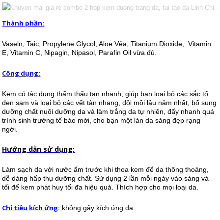
Thành phần:
Vaseln, Taic, Propylene Glycol, Aloe Vẻa, Titanium Dioxide, Vitamin
E, Vitamin C, Nipagin, Nipasol, Parafin Oil vừa đủ.
Công dụng:
Kem có tác dụng thẩm thấu tan nhanh, giúp bạn loại bỏ các sắc tố
đen sạm và loại bỏ các vết tàn nhang, đồi mồi lâu năm nhất, bổ sung
dưỡng chất nuôi dưỡng da và làm trắng da tự nhiên, đẩy nhanh quá
trình sinh trưởng tế bào mới, cho bạn một làn da sáng đẹp rạng
ngời.
Hướng dẫn sử dụng:
Làm sạch da với nước ấm trước khi thoa kem để da thông thoáng,
dễ dàng hấp thụ dưỡng chất. Sử dụng 2 lần mỗi ngày vào sáng và
tối để kem phát huy tối đa hiệu quả. Thích hợp cho mọi loại da.
Chỉ tiêu kích ứng:
không gây kích ứng da.