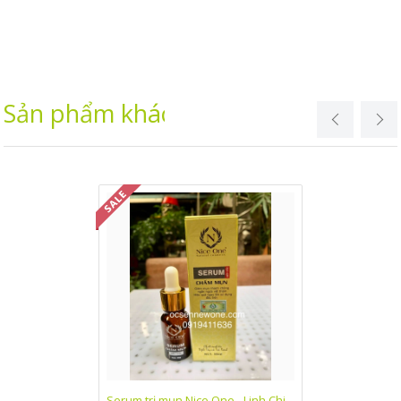
Sản phẩm khác
Serum trị mụn Nice One - Linh Chi
Kem dưỡng trắn