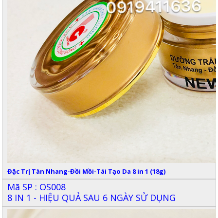
Đặc Trị Tàn Nhang-Đồi Mồi-Tái Tạo Da 8 in 1 (18g)
Mã SP : OS008
8 IN 1 - HIỆU QUẢ SAU 6 NGÀY SỬ DỤNG