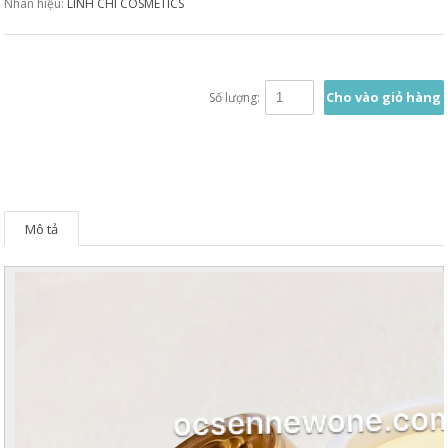
Nhãn hiệu:
LINH CHI COSMETICS
Cho vào giỏ hàng
Số lượng:
Mô tả