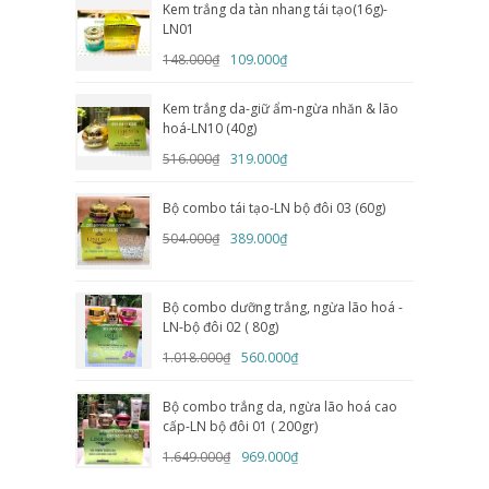
Kem trắng da tàn nhang tái tạo(16g)-
LN01
148.000₫
109.000₫
Kem trắng da-giữ ẩm-ngừa nhăn & lão
hoá-LN10 (40g)
516.000₫
319.000₫
Bộ combo tái tạo-LN bộ đôi 03 (60g)
504.000₫
389.000₫
Bộ combo dưỡng trắng, ngừa lão hoá -
LN-bộ đôi 02 ( 80g)
1.018.000₫
560.000₫
Bộ combo trắng da, ngừa lão hoá cao
cấp-LN bộ đôi 01 ( 200gr)
1.649.000₫
969.000₫