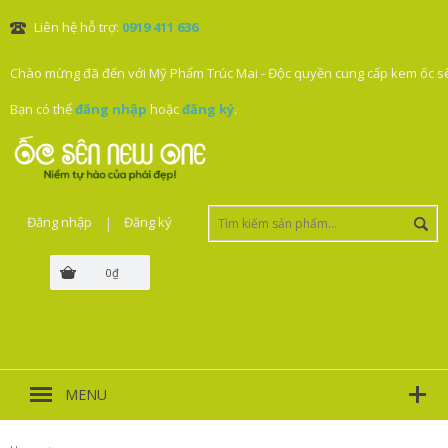
Liên hệ hỗ trợ:
0919 411 636
Chào mừng đã đến với Mỹ Phẩm Trúc Mai - Độc quyền cung cấp kem ốc sê
Bạn có thể
đăng nhập
hoặc
đăng ký
.
Đăng nhập
|
Đăng ký
0₫
MENU