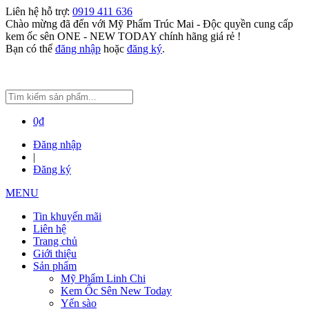
Liên hệ hỗ trợ:
0919 411 636
Chào mừng đã đến với Mỹ Phẩm Trúc Mai - Độc quyền cung cấp
kem ốc sên ONE - NEW TODAY chính hãng giá rẻ !
Bạn có thể
đăng nhập
hoặc
đăng ký
.
0₫
Đăng nhập
|
Đăng ký
MENU
Tin khuyến mãi
Liên hệ
Trang chủ
Giới thiệu
Sản phẩm
Mỹ Phẩm Linh Chi
Kem Ốc Sên New Today
Yến sào