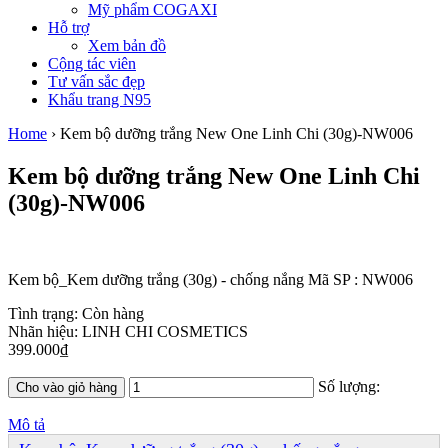
Mỹ phẩm COGAXI
Hỗ trợ
Xem bản đồ
Cộng tác viên
Tư vấn sắc đẹp
Khẩu trang N95
Home
›
Kem bộ dưỡng trắng New One Linh Chi (30g)-NW006
Kem bộ dưỡng trắng New One Linh Chi
(30g)-NW006
Kem bộ_Kem dưỡng trắng (30g) - chống nắng Mã SP : NW006
Tình trạng:
Còn hàng
Nhãn hiệu:
LINH CHI COSMETICS
399.000₫
Số lượng:
Cho vào giỏ hàng
Mô tả