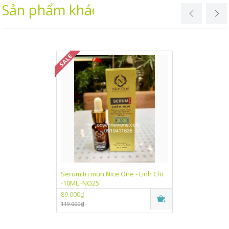
Sản phẩm khác
Serum trị mụn Nice One - Linh Chi
Kem dưỡng trắn
-10ML -NO25
One Linh Chi (
89.000₫
89.000₫
119.000₫
115.000₫