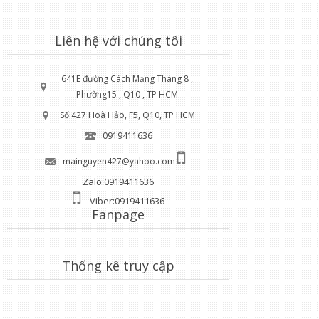
Liên hệ với chúng tôi
641E đường Cách Mạng Tháng 8 ,
Phường15 , Q10 , TP HCM
Số 427 Hoà Hảo, F5, Q10, TP HCM
0919411636
mainguyen427@yahoo.com
Zalo:0919411636
Viber:0919411636
Fanpage
Thống kê truy cập