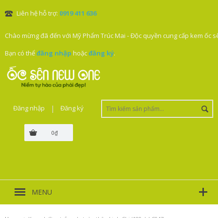
Liên hệ hỗ trợ:
0919 411 636
Chào mừng đã đến với Mỹ Phẩm Trúc Mai - Độc quyền cung cấp kem ốc sê
Bạn có thể
đăng nhập
hoặc
đăng ký
.
Đăng nhập
|
Đăng ký
0₫
MENU