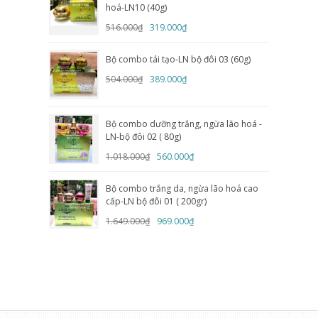
hoá-LN10 (40g)
516.000₫
319.000₫
Bộ combo tái tạo-LN bộ đôi 03 (60g)
504.000₫
389.000₫
Bộ combo dưỡng trắng, ngừa lão hoá -
LN-bộ đôi 02 ( 80g)
1.018.000₫
560.000₫
Bộ combo trắng da, ngừa lão hoá cao
cấp-LN bộ đôi 01 ( 200gr)
1.649.000₫
969.000₫