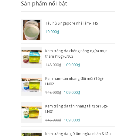
Sản phẩm nổi bật
Tàu hủ Singapore nhà làm-THS
10.000₫
Kem trắng da chống nắng-ngừa mụn
thâm (16g)-LN03
148.000₫
109.000₫
Kem nám-tàn nhang-đồi mồi (16g)-
LN02
148.000₫
109.000₫
Kem trắng da tàn nhang tái tạo(16g)-
LN01
148.000₫
109.000₫
Kem trắng da-giữ ẩm-ngừa nhăn & lão