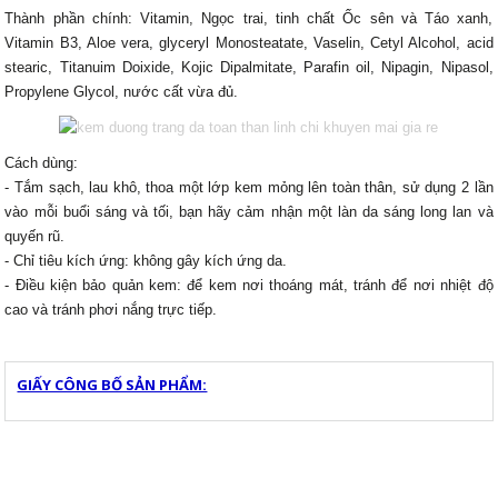
Thành phần chính: Vitamin, Ngọc trai, tinh chất Ốc sên và Táo xanh,
Vitamin B3, Aloe vera, glyceryl Monosteatate, Vaselin, Cetyl Alcohol, acid
stearic, Titanuim Doixide, Kojic Dipalmitate, Parafin oil, Nipagin, Nipasol,
Propylene Glycol, nước cất vừa đủ.
Cách dùng:
- Tắm sạch, lau khô, thoa một lớp kem mỏng lên toàn thân, sử dụng 2 lần
vào mỗi buổi sáng và tối, bạn hãy cảm nhận một làn da sáng long lan và
quyến rũ.
- Chỉ tiêu kích ứng: không gây kích ứng da.
- Điều kiện bảo quản kem: để kem nơi thoáng mát, tránh để nơi nhiệt độ
cao và tránh phơi nắng trực tiếp.
GIẤY CÔNG BỐ SẢN PHẨM: