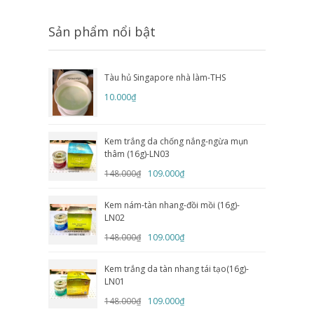
Sản phẩm nổi bật
Tàu hủ Singapore nhà làm-THS
10.000₫
Kem trắng da chống nắng-ngừa mụn
thâm (16g)-LN03
148.000₫
109.000₫
Kem nám-tàn nhang-đồi mồi (16g)-
LN02
148.000₫
109.000₫
Kem trắng da tàn nhang tái tạo(16g)-
LN01
148.000₫
109.000₫