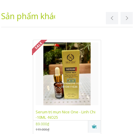
Sản phẩm khác
Serum trị mụn Nice One - Linh Chi
Kem dưỡng trắn
-10ML -NO25
One Linh Chi (
89.000₫
89.000₫
119.000₫
115.000₫