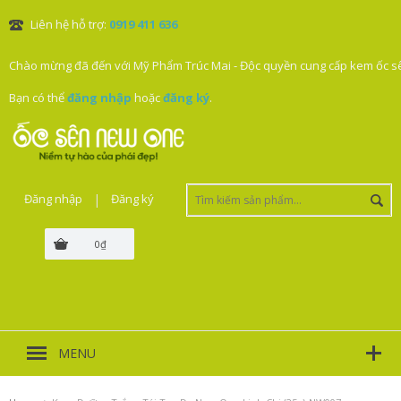
Liên hệ hỗ trợ:
0919 411 636
Chào mừng đã đến với Mỹ Phẩm Trúc Mai - Độc quyền cung cấp kem ốc sê
Bạn có thể
đăng nhập
hoặc
đăng ký
.
Đăng nhập
|
Đăng ký
0₫
MENU