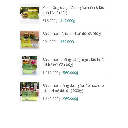
Kem trắng da-giữ ẩm-ngừa nhăn & lão
hoá-LN10 (40g)
516.000₫
319.000₫
Bộ combo tái tạo-LN bộ đôi 03 (60g)
504.000₫
389.000₫
Bộ combo dưỡng trắng, ngừa lão hoá -
LN-bộ đôi 02 ( 80g)
1.018.000₫
560.000₫
Bộ combo trắng da, ngừa lão hoá cao
cấp-LN bộ đôi 01 ( 200gr)
1.649.000₫
969.000₫