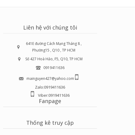
Liên hệ với chúng tôi
641E đường Cách Mạng Tháng 8 ,
Phường15 , Q10 , TP HCM
Số 427 Hoà Hảo, F5, Q10, TP HCM
0919411636
mainguyen427@yahoo.com
Zalo:0919411636
Viber:0919411636
Fanpage
Thống kê truy cập