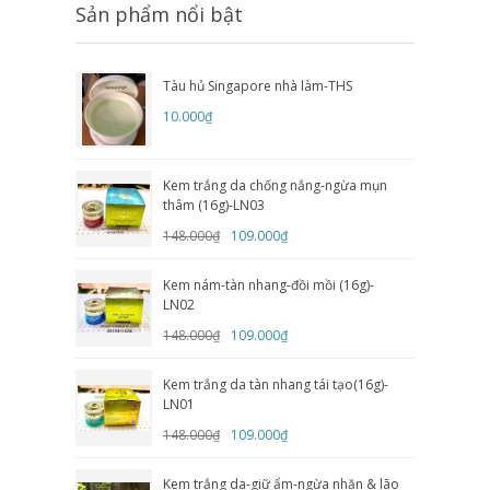
Sản phẩm nổi bật
Tàu hủ Singapore nhà làm-THS
10.000₫
Kem trắng da chống nắng-ngừa mụn
thâm (16g)-LN03
148.000₫
109.000₫
Kem nám-tàn nhang-đồi mồi (16g)-
LN02
148.000₫
109.000₫
Kem trắng da tàn nhang tái tạo(16g)-
LN01
148.000₫
109.000₫
Kem trắng da-giữ ẩm-ngừa nhăn & lão