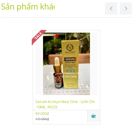
Sản phẩm khác
Serum trị mụn Nice One - Linh Chi
Kem dưỡng trắn
-10ML -NO25
One Linh Chi (
89.000₫
89.000₫
119.000₫
115.000₫