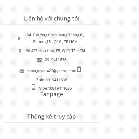
Liên hệ với chúng tôi
641E đường Cách Mạng Tháng 8 ,
Phường15 , Q10 , TP HCM
Số 427 Hoà Hảo, F5, Q10, TP HCM
0919411636
mainguyen427@yahoo.com
Zalo:0919411636
Viber:0919411636
Fanpage
Thống kê truy cập