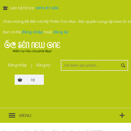
Liên hệ hỗ trợ:
0919 411 636
Chào mừng đã đến với Mỹ Phẩm Trúc Mai - Độc quyền cung cấp kem ốc sê
Bạn có thể
đăng nhập
hoặc
đăng ký
.
Đăng nhập
|
Đăng ký
0₫
MENU