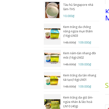
Tàu hủ Singapore nhà
K
làm-THS
M
10.000₫
Kem trắng da chống
nắng-ngừa mụn thâm
(16g)-LN03
148.000₫
109.000₫
Kem nám-tàn nhang-đồi
mồi (16g)-LN02
148.000₫
109.000₫
Kem trắng da tàn nhang
tái tạo(16g)-LN01
S
148.000₫
109.000₫
Kem trắng da-giữ ẩm-
ngừa nhăn & lão hoá-
LN10 (40g)