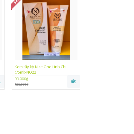
Kem tẩy kỳ Nice One Linh Chi
Kem trắng da chống nắn
(75ml)-NO22
One Linh Chi (10g)-NO07
99.000₫
99.000₫
125.000₫
115.000₫