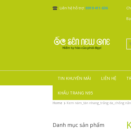
Liên hệ hỗ trợ:
0919 411 636
Ch
Bạ
TIN KHUYẾN MÃI
LIÊN HỆ
T
KHẨU TRANG N95
›
Home
Kem nám_tàn nhang_trắng da_chống nắng
Danh mục sản phẩm