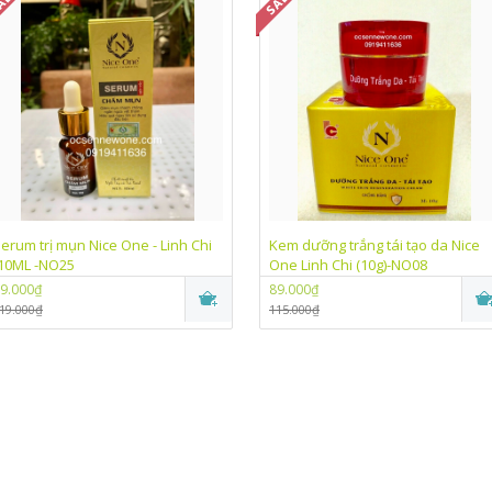
erum trị mụn Nice One - Linh Chi
Kem dưỡng trắng tái tạo da Nice
10ML -NO25
One Linh Chi (10g)-NO08
9.000₫
89.000₫
19.000₫
115.000₫