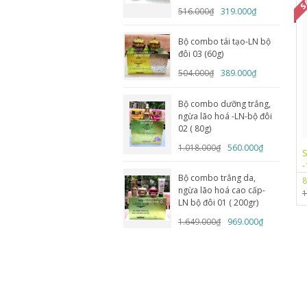
516.000₫
319.000₫
Bộ combo tái tạo-LN bộ
đôi 03 (60g)
504.000₫
389.000₫
Bộ combo dưỡng trắng,
ngừa lão hoá -LN-bộ đôi
02 ( 80g)
1.018.000₫
560.000₫
S
-
Bộ combo trắng da,
8
ngừa lão hoá cao cấp-
1
LN bộ đôi 01 ( 200gr)
1.649.000₫
969.000₫