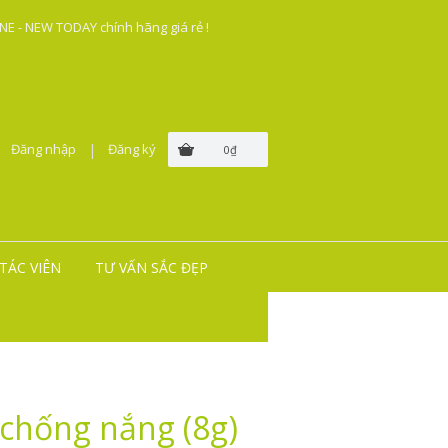
E - NEW TODAY chính hãng giá rẻ !
Đăng nhập
|
Đăng ký
0₫
TÁC VIÊN
TƯ VẤN SẮC ĐẸP
chống nắng (8g)