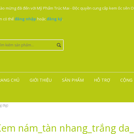
ào mừng đã đến với Mỹ Phẩm Trúc Mai - Độc quyền cung cấp kem ốc sên ON
n có thể
đăng nhập
hoặc
đăng ký
.
RANG CHỦ
GIỚI THIỆU
SẢN PHẨM
HỖ TRỢ
CỘNG 
 (8g)
Kem nám_tàn nhang_trắng da_