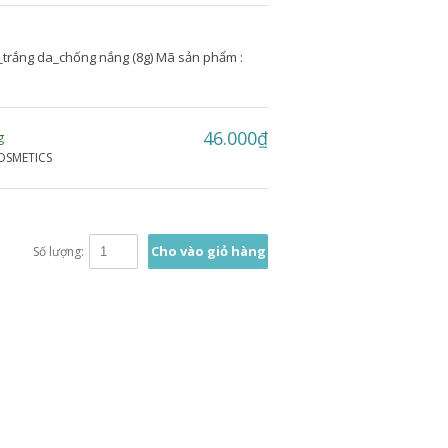
rắng da_chống nắng (8g) Mã sản phẩm :
46.000₫
g
OSMETICS
Cho vào giỏ hàng
Số lượng: