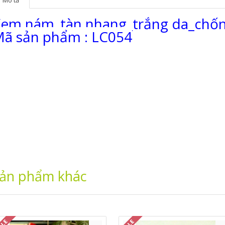
Mô tả
em nám_tàn nhang_trắng da_chốn
ã sản phẩm : LC054
ản phẩm khác