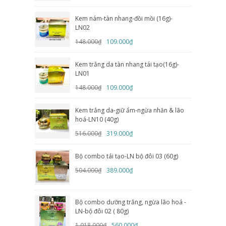
Kem nám-tàn nhang-đồi mồi (16g)-
LN02
148.000₫
109.000₫
Kem trắng da tàn nhang tái tạo(16g)-
LN01
148.000₫
109.000₫
Kem trắng da-giữ ẩm-ngừa nhăn & lão
hoá-LN10 (40g)
516.000₫
319.000₫
Bộ combo tái tạo-LN bộ đôi 03 (60g)
504.000₫
389.000₫
Bộ combo dưỡng trắng, ngừa lão hoá -
LN-bộ đôi 02 ( 80g)
1.018.000₫
560.000₫