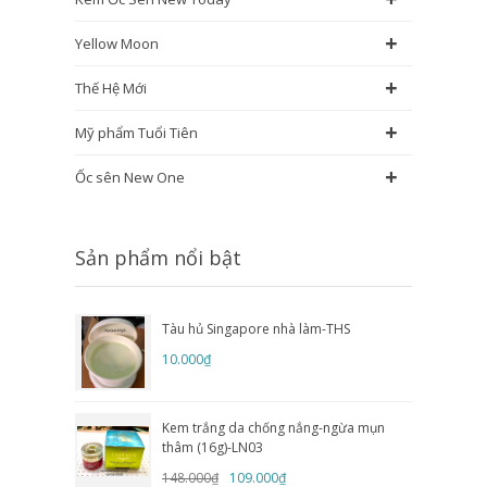
+
Yellow Moon
+
Thế Hệ Mới
+
Mỹ phẩm Tuổi Tiên
+
Ốc sên New One
Sản phẩm nổi bật
Tàu hủ Singapore nhà làm-THS
10.000₫
Kem trắng da chống nắng-ngừa mụn
thâm (16g)-LN03
148.000₫
109.000₫