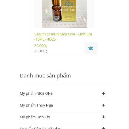
Serum trị mụn Nice One - Linh Chi
Kem dưỡng trắn
-10ML -NO25
One Linh Chi (
89.000₫
89.000₫
119.000₫
115.000₫
Danh mục sản phẩm
+
Mỹ phẩm NICE ONE
+
Mỹ phẩm Thúy Nga
+
Mỹ phẩm Linh Chi
+
Kem Ốc Sên New Today