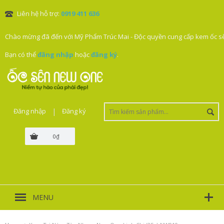
Liên hệ hỗ trợ:
0919 411 636
Chào mừng đã đến với Mỹ Phẩm Trúc Mai - Độc quyền cung cấp kem ốc sê
Bạn có thể
đăng nhập
hoặc
đăng ký
.
Đăng nhập
|
Đăng ký
0₫
MENU