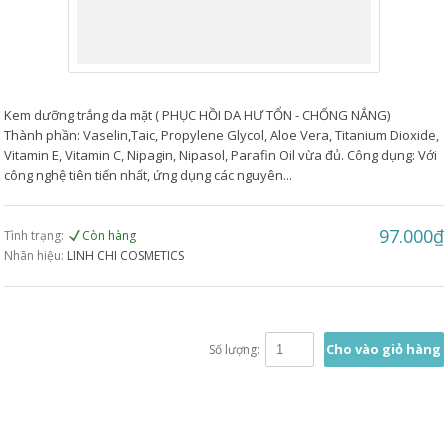
Kem dưỡng trắng da mặt ( PHỤC HỒI DA HƯ TỔN - CHỐNG NẮNG)
Thành phần: Vaselin,Taic, Propylene Glycol, Aloe Vera, Titanium Dioxide,
Vitamin E, Vitamin C, Nipagin, Nipasol, Parafin Oil vừa đủ. Công dụng: Với
công nghệ tiên tiến nhất, ứng dụng các nguyên...
97.000₫
Tình trạng:
Còn hàng
Nhãn hiệu:
LINH CHI COSMETICS
Cho vào giỏ hàng
Số lượng: