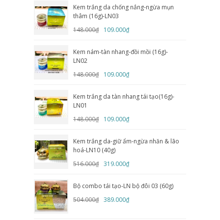
Kem trắng da chống nắng-ngừa mụn
thâm (16g)-LN03
148.000₫
109.000₫
Kem nám-tàn nhang-đồi mồi (16g)-
LN02
148.000₫
109.000₫
Kem trắng da tàn nhang tái tạo(16g)-
LN01
148.000₫
109.000₫
Kem trắng da-giữ ẩm-ngừa nhăn & lão
hoá-LN10 (40g)
516.000₫
319.000₫
Bộ combo tái tạo-LN bộ đôi 03 (60g)
504.000₫
389.000₫