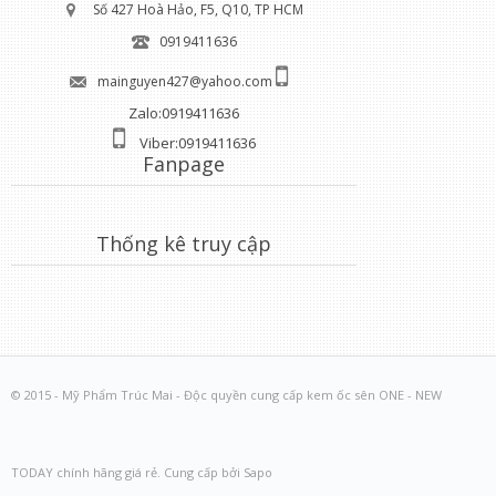
Số 427 Hoà Hảo, F5, Q10, TP HCM
0919411636
mainguyen427@yahoo.com
Zalo:0919411636
Viber:0919411636
Fanpage
Thống kê truy cập
© 2015 - Mỹ Phẩm Trúc Mai - Độc quyền cung cấp kem ốc sên ONE - NEW
TODAY chính hãng giá rẻ. Cung cấp bởi Sapo