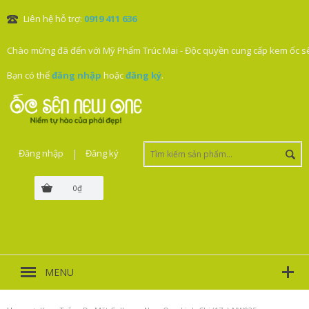
Liên hệ hỗ trợ:
0919 411 636
Chào mừng đã đến với Mỹ Phẩm Trúc Mai - Độc quyền cung cấp kem ốc sê
Bạn có thể
đăng nhập
hoặc
đăng ký
.
Đăng nhập
|
Đăng ký
0₫
MENU