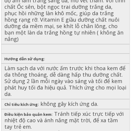
độ ẩm làm trắng sáng da, mờ vết thâm. Với tinh
chất Ốc sên, bột ngọc trai dưỡng trắng da,
phục hồi những làn khô mốc, giúp da trắng
hồng rạng rỡ. Vitamin E giầu dưỡng chất nuôi
dưỡng da mềm mại, se khít lỗ chân lông, cho
bạn một làn da trắng hồng tự nhiên ( không ăn
nắng)
Hướng dẫn sử dụng:
Làm sạch da với nước ấm trước khi thoa kem để
da thông thoáng, dễ dàng hấp thu dưỡng chất.
Sử dụng 2 lần mỗi ngày vào sáng và tối để kem
phát huy tối đa hiệu quả. Thích ứng cho mọi loại
da.
không gây kích ứng da.
Chỉ tiêu kích ứng:
Tránh tiếp xúc trực tiếp với
Điều kiện bảo quản kem:
nhiệt độ cao và ánh nắng mặt trời, để xa tầm
tay trẻ em.