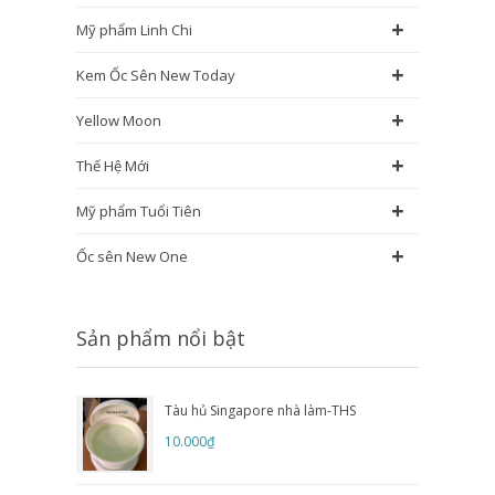
+
Mỹ phẩm Linh Chi
+
Kem Ốc Sên New Today
+
Yellow Moon
+
Thế Hệ Mới
+
Mỹ phẩm Tuổi Tiên
+
Ốc sên New One
Sản phẩm nổi bật
Tàu hủ Singapore nhà làm-THS
10.000₫