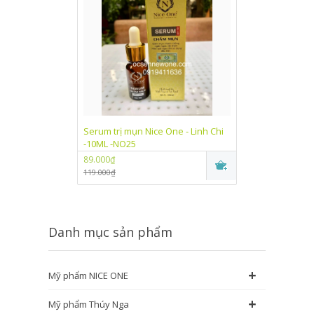
Serum trị mụn Nice One - Linh Chi
Kem dưỡng trắn
-10ML -NO25
One Linh Chi (
89.000₫
89.000₫
119.000₫
115.000₫
Danh mục sản phẩm
+
Mỹ phẩm NICE ONE
+
Mỹ phẩm Thúy Nga