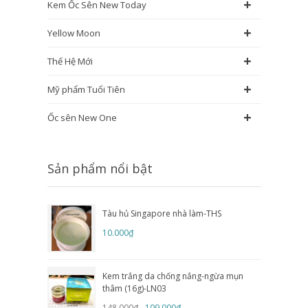
+
Kem Ốc Sên New Today
+
Yellow Moon
+
Thế Hệ Mới
+
Mỹ phẩm Tuổi Tiên
+
Ốc sên New One
Sản phẩm nổi bật
Tàu hủ Singapore nhà làm-THS
10.000₫
Kem trắng da chống nắng-ngừa mụn
thâm (16g)-LN03
148.000₫
109.000₫