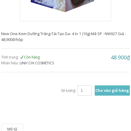
New One-Kem Dưỡng Trắng-Tái Tạo Da- 4 In 1 (10g) Mã SP : NW027 Giá :
48,900đ/hộp
48.900₫
Tình trạng:
Còn hàng
Nhãn hiệu:
LINH CHI COSMETICS
Cho vào giỏ hàng
Số lượng:
Mô tả