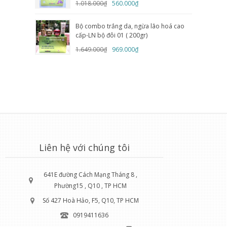
1.018.000₫
560.000₫
Bộ combo trắng da, ngừa lão hoá cao
cấp-LN bộ đôi 01 ( 200gr)
1.649.000₫
969.000₫
Liên hệ với chúng tôi
641E đường Cách Mạng Tháng 8 ,
Phường15 , Q10 , TP HCM
Số 427 Hoà Hảo, F5, Q10, TP HCM
0919411636