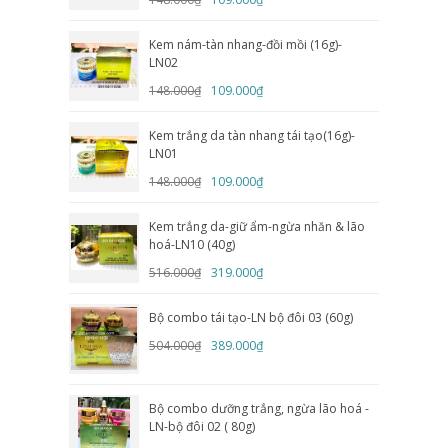
Kem nám-tàn nhang-đồi mồi (16g)-
LN02
148.000₫
109.000₫
Kem trắng da tàn nhang tái tạo(16g)-
LN01
148.000₫
109.000₫
Kem trắng da-giữ ẩm-ngừa nhăn & lão
hoá-LN10 (40g)
516.000₫
319.000₫
Bộ combo tái tạo-LN bộ đôi 03 (60g)
504.000₫
389.000₫
Bộ combo dưỡng trắng, ngừa lão hoá -
LN-bộ đôi 02 ( 80g)