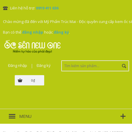
Liên hệ hỗ trợ:
0919 411 636
Chào mừng đã đến với Mỹ Phẩm Trúc Mai - Độc quyền cung cấp kem ốc sê
Bạn có thể
đăng nhập
hoặc
đăng ký
.
Đăng nhập
|
Đăng ký
0₫
MENU