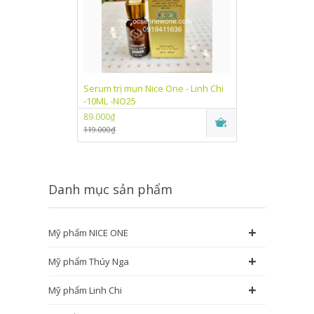
Serum trị mụn Nice One - Linh Chi
Kem dưỡng trắn
-10ML -NO25
One Linh Chi (
89.000₫
89.000₫
119.000₫
115.000₫
Danh mục sản phẩm
+
Mỹ phẩm NICE ONE
+
Mỹ phẩm Thúy Nga
+
Mỹ phẩm Linh Chi