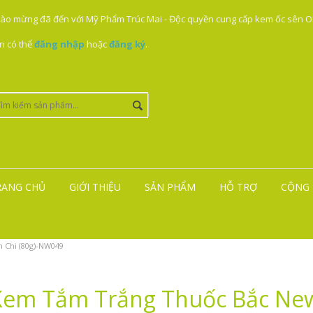
ào mừng đã đến với Mỹ Phẩm Trúc Mai - Độc quyền cung cấp kem ốc sên ON
n có thể
đăng nhập
hoặc
đăng ký
.
RANG CHỦ
GIỚI THIỆU
SẢN PHẨM
HỖ TRỢ
CỘNG 
 Chi (80g)-NW049
Kem Tắm Trắng Thuốc Bắc New