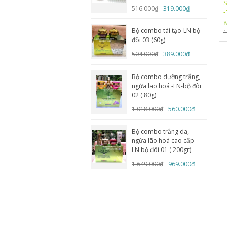
S
516.000₫
319.000₫
-
8
Bộ combo tái tạo-LN bộ
1
đôi 03 (60g)
504.000₫
389.000₫
Bộ combo dưỡng trắng,
ngừa lão hoá -LN-bộ đôi
02 ( 80g)
1.018.000₫
560.000₫
Bộ combo trắng da,
ngừa lão hoá cao cấp-
LN bộ đôi 01 ( 200gr)
1.649.000₫
969.000₫