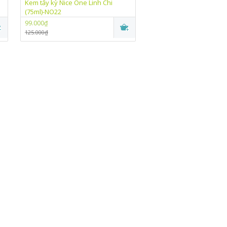
Kem tẩy kỳ Nice One Linh Chi
Kem trắng da chống nắn
(75ml)-NO22
One Linh Chi (10g)-NO07
99.000₫
99.000₫
125.000₫
115.000₫