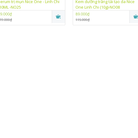
erum trị mụn Nice One - Linh Chi
Kem dưỡng trắng tái tạo da Nice
10ML -NO25
One Linh Chi (10g)-NO08
9.000₫
89.000₫
19.000₫
115.000₫