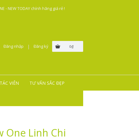
E - NEW TODAY chính hãng giá rẻ !
Đăng nhập
|
Đăng ký
0₫
TÁC VIÊN
TƯ VẤN SẮC ĐẸP
 One Linh Chi