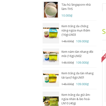
Tàu hủ Singapore nhà
làm-THS
10.000₫
Kem trắng da chống
S
nắng-ngừa mụn thâm
(16g)-LN03
148.000₫
109.000₫
Kem nám-tàn nhang-đồi
mồi (16g)-LN02
148.000₫
109.000₫
Kem trắng da tàn nhang
tái tạo(16g)-LN01
148.000₫
109.000₫
Kem trắng da-giữ ẩm-
ngừa nhăn & lão hoá-
LN10 (40g)