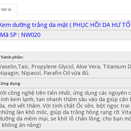
Mô tả
Kem dưỡng trắng da mặt ( PHỤC HỒI DA HƯ T
Mã SP : NW020
Thành phần:
Vaselin,Taic, Propylene Glycol, Aloe Vera, Titanium D
Nipagin, Nipasol, Parafin Oil vừa đủ.
Công dụng:
Với công nghệ tiên tiến nhất, ứng dụng các nguyên c
tính kem lạnh, tan nhanh thấm sâu vào da giúp cân
da, mờ vết thâm. Với tinh chất Ốc sên, bột ngọc tra
những làn khô mốc, giúp da trắng hồng rạng rỡ. Vit
dưỡng da mềm mại, se khít lỗ chân lông, cho bạn mộ
( không ăn nắng)