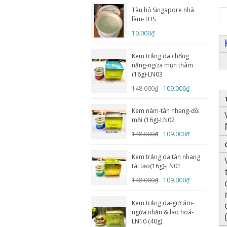
Tàu hủ Singapore nhà
làm-THS
10.000₫
Kem trắng da chống
nắng-ngừa mụn thâm
(16g)-LN03
148.000₫
109.000₫
Kem nám-tàn nhang-đồi
mồi (16g)-LN02
148.000₫
109.000₫
Kem trắng da tàn nhang
tái tạo(16g)-LN01
148.000₫
109.000₫
Kem trắng da-giữ ẩm-
ngừa nhăn & lão hoá-
LN10 (40g)