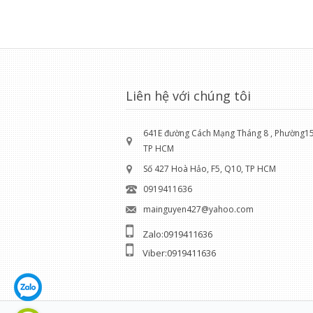
Liên hệ với chúng tôi
641E đường Cách Mạng Tháng 8 , Phường15 
TP HCM
Số 427 Hoà Hảo, F5, Q10, TP HCM
0919411636
mainguyen427@yahoo.com
Zalo:0919411636
Viber:0919411636