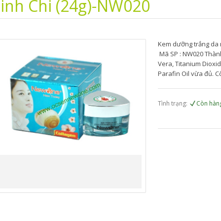
inh Chi (24g)-NW020
Kem dưỡng trắng da
Mã SP : NW020 Thành 
Vera, Titanium Dioxide
Parafin Oil vừa đủ. Cô
Tình trạng:
Còn hàn