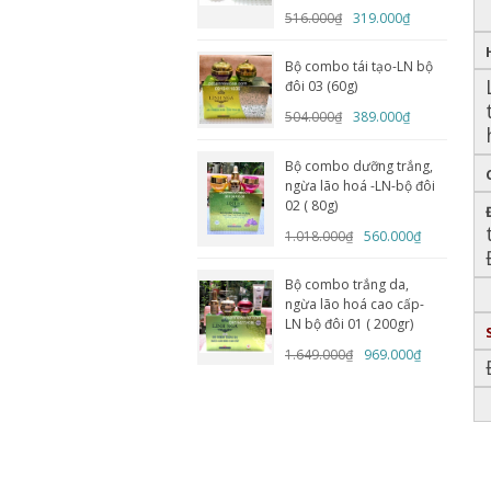
516.000₫
319.000₫
Bộ combo tái tạo-LN bộ
đôi 03 (60g)
504.000₫
389.000₫
Bộ combo dưỡng trắng,
ngừa lão hoá -LN-bộ đôi
02 ( 80g)
1.018.000₫
560.000₫
Bộ combo trắng da,
ngừa lão hoá cao cấp-
LN bộ đôi 01 ( 200gr)
1.649.000₫
969.000₫