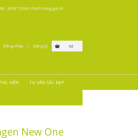
E - NEW TODAY chính hãng giá rẻ !
Đăng nhập
|
Đăng ký
0₫
TÁC VIÊN
TƯ VẤN SẮC ĐẸP
lagen New One