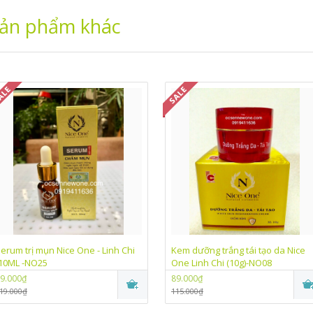
ản phẩm khác
erum trị mụn Nice One - Linh Chi
Kem dưỡng trắng tái tạo da Nice
10ML -NO25
One Linh Chi (10g)-NO08
9.000₫
89.000₫
19.000₫
115.000₫