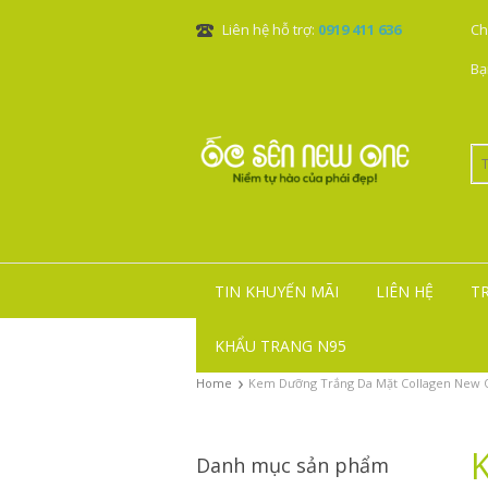
Liên hệ hỗ trợ:
0919 411 636
Ch
Bạ
TIN KHUYẾN MÃI
LIÊN HỆ
T
KHẨU TRANG N95
›
Home
Kem Dưỡng Trắng Da Mặt Collagen New O
Danh mục sản phẩm