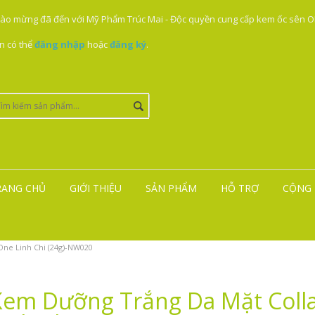
ào mừng đã đến với Mỹ Phẩm Trúc Mai - Độc quyền cung cấp kem ốc sên ON
n có thể
đăng nhập
hoặc
đăng ký
.
RANG CHỦ
GIỚI THIỆU
SẢN PHẨM
HỖ TRỢ
CỘNG 
ne Linh Chi (24g)-NW020
Kem Dưỡng Trắng Da Mặt Col