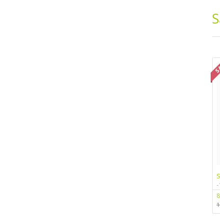
S
S
-
8
1