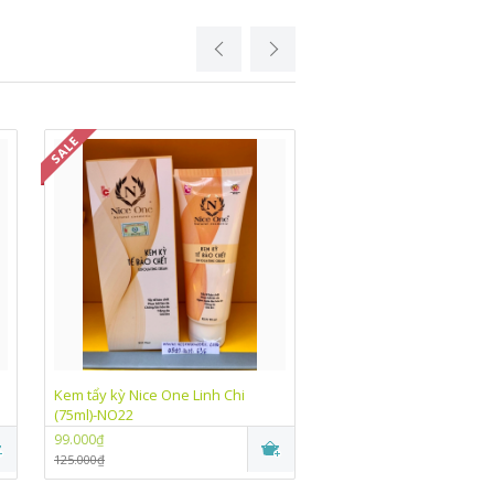
Kem tẩy kỳ Nice One Linh Chi
Kem trắng da chống nắn
(75ml)-NO22
One Linh Chi (10g)-NO07
99.000₫
99.000₫
125.000₫
115.000₫