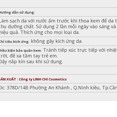
Hướng dẫn sử dụng:
Làm sạch da với nước ấm trước khi thoa kem để da 
thu dưỡng chất. Sử dụng 2 lần mỗi ngày vào sáng và 
hiệu quả. Thích ứng cho mọi loại da.
không gây kích ứng da.
Chỉ tiêu kích ứng:
Tránh tiếp xúc trực tiếp với nhi
Điều kiện bảo quản kem:
trời, để xa tầm tay trẻ em.
Đậy nắp kín sau khi sử dụng.
SẢN XUẤT : Công ty LINH CHI Cosmetics
Đc: 378D/14B Phường An Khánh , Q.Ninh kiều, Tp.Cầ