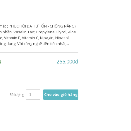
 mặt ( PHỤC HỒI DA HƯ TỔN - CHỐNG NẮNG)
phần: Vaselin,Taic, Propylene Glycol, Aloe
, Vitamin E, Vitamin C, Nipagin, Nipasol,
ng dụng: Với công nghệ tiên tiến nhất,...
255.000₫
g
Cho vào giỏ hàng
Số lượng: