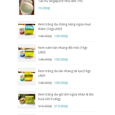
Tàu hủ Singapore nhà làm-THS
10.000₫
Kem trắng da chống nắng-ngừa mụn
thâm (16g)-LN03
148.000₫
109.000₫
Kem nám-tàn nhang-đồi mồi (16g)-
LN02
148.000₫
109.000₫
Kem trắng da tàn nhang tái tạo(16g)-
LN01
148.000₫
109.000₫
Kem trắng da-giữ ẩm-ngừa nhăn & lão
hoá-LN10 (40g)
516.000₫
319.000₫