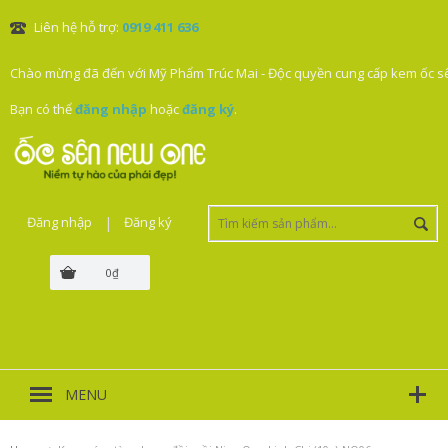
Liên hệ hỗ trợ:
0919 411 636
Chào mừng đã đến với Mỹ Phẩm Trúc Mai - Độc quyền cung cấp kem ốc sê
Bạn có thể
đăng nhập
hoặc
đăng ký
.
Đăng nhập
|
Đăng ký
0₫
MENU