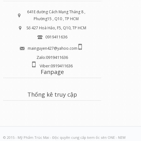
641E đường Cách Mạng Tháng 8 ,
Phường15 , Q10 , TP HCM
Số 427 Hoà Hảo, F5, Q10, TP HCM
0919411636
mainguyen427@yahoo.com
Zalo:0919411636
Viber:0919411636
Fanpage
Thống kê truy cập
© 2015 - Mỹ Phẩm Trúc Mai - Độc quyền cung cấp kem ốc sên ONE - NEW