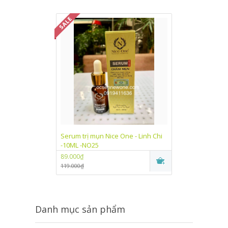
Serum trị mụn Nice One - Linh Chi
Kem dưỡng trắn
-10ML -NO25
One Linh Chi (
89.000₫
89.000₫
119.000₫
115.000₫
Danh mục sản phẩm