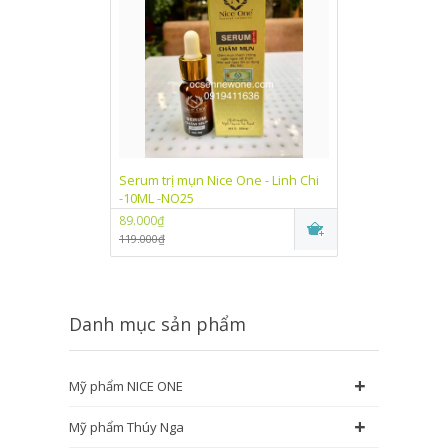
Serum trị mụn Nice One - Linh Chi
Kem dưỡng trắn
-10ML -NO25
One Linh Chi (
89.000₫
89.000₫
119.000₫
115.000₫
Danh mục sản phẩm
+
Mỹ phẩm NICE ONE
+
Mỹ phẩm Thúy Nga