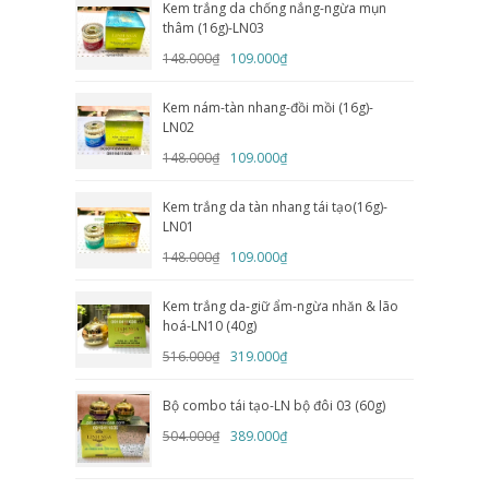
Kem trắng da chống nắng-ngừa mụn
thâm (16g)-LN03
148.000₫
109.000₫
Kem nám-tàn nhang-đồi mồi (16g)-
LN02
148.000₫
109.000₫
Kem trắng da tàn nhang tái tạo(16g)-
LN01
148.000₫
109.000₫
Kem trắng da-giữ ẩm-ngừa nhăn & lão
hoá-LN10 (40g)
516.000₫
319.000₫
Bộ combo tái tạo-LN bộ đôi 03 (60g)
504.000₫
389.000₫