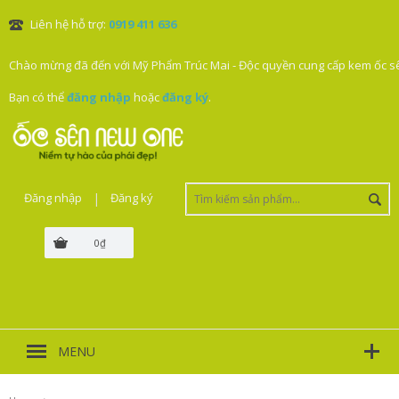
Liên hệ hỗ trợ:
0919 411 636
Chào mừng đã đến với Mỹ Phẩm Trúc Mai - Độc quyền cung cấp kem ốc sê
Bạn có thể
đăng nhập
hoặc
đăng ký
.
Đăng nhập
|
Đăng ký
0₫
MENU