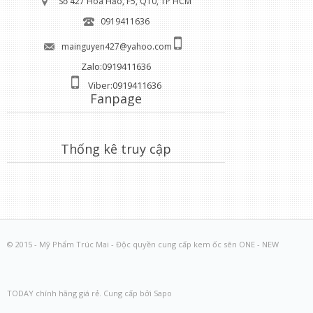
Số 427 Hoà Hảo, F5, Q10, TP HCM
0919411636
mainguyen427@yahoo.com
Zalo:0919411636
Viber:0919411636
Fanpage
Thống kê truy cập
© 2015 - Mỹ Phẩm Trúc Mai - Độc quyền cung cấp kem ốc sên ONE - NEW
TODAY chính hãng giá rẻ. Cung cấp bởi Sapo