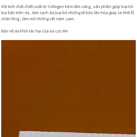
Với tinh chất chiết xuất từ Collagen kém tằm vàng , sản phẩm giúp loại bỏ
bụi bẩn trên da , làm sạch da,loại bỏ những tế bào lão hóa giúp se khít lỗ
chân lông , làm mờ những vết nám ,sạm .
Bảo vệ da khỏi tác hại của tia cực tím