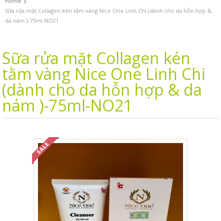
›
Home
Sữa rửa mặt Collagen kén tằm vàng Nice One Linh Chi (dành cho da hỗn hợp &
da nám )-75ml-NO21
Sữa rửa mặt Collagen kén
tằm vàng Nice One Linh Chi
(dành cho da hỗn hợp & da
nám )-75ml-NO21