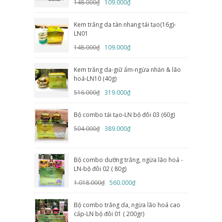
148.000₫
109.000₫
Kem trắng da tàn nhang tái tạo(16g)-
LN01
148.000₫
109.000₫
Kem trắng da-giữ ẩm-ngừa nhăn & lão
hoá-LN10 (40g)
516.000₫
319.000₫
Bộ combo tái tạo-LN bộ đôi 03 (60g)
504.000₫
389.000₫
Bộ combo dưỡng trắng, ngừa lão hoá -
LN-bộ đôi 02 ( 80g)
1.018.000₫
560.000₫
Bộ combo trắng da, ngừa lão hoá cao
cấp-LN bộ đôi 01 ( 200gr)