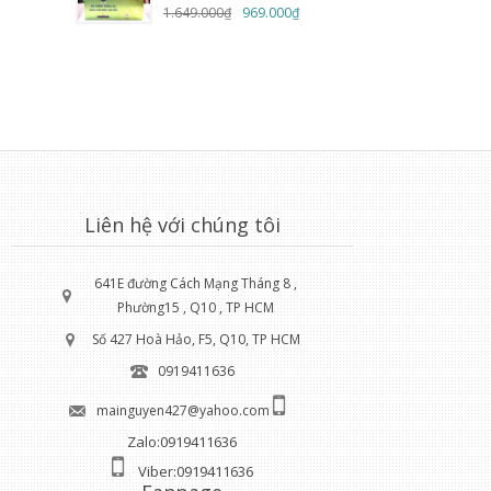
1.649.000₫
969.000₫
Liên hệ với chúng tôi
641E đường Cách Mạng Tháng 8 ,
Phường15 , Q10 , TP HCM
Số 427 Hoà Hảo, F5, Q10, TP HCM
0919411636
mainguyen427@yahoo.com
Zalo:0919411636
Viber:0919411636