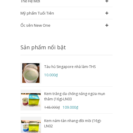
+
Thế Hệ Mới
+
Mỹ phẩm Tuổi Tiên
+
Ốc sên New One
Sản phẩm nổi bật
Tàu hủ Singapore nhà làm-THS
10.000₫
Kem trắng da chống nắng-ngừa mụn
thâm (16g)-LN03
148.000₫
109.000₫
Kem nám-tàn nhang-đồi mồi (16g)-
LN02