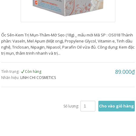
Ốc Sên-Kem Trị Mụn-Thâm-Mờ Sẹo (18g) _ mẩu mới Mã SP : OS018 Thành
phần: Vaseln, Mel Apum (Mật ong), Propylene Glycol, Vitamin e, Tinh dầu
nghệ, Triclosan, Nipagin, Nipasol, Parafin Oil vừa đủ. Công dụng: Kem đặc
trị mụn, thâm trinh nhanh và trị...
89.000₫
Tình trạng:
Còn hàng
Nhãn hiệu:
LINH CHI COSMETICS
Cho vào giỏ hàng
Số lượng: