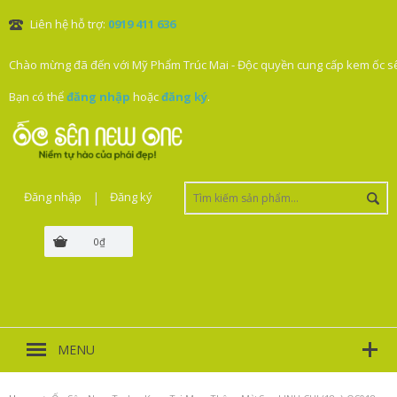
Liên hệ hỗ trợ:
0919 411 636
Chào mừng đã đến với Mỹ Phẩm Trúc Mai - Độc quyền cung cấp kem ốc sê
Bạn có thể
đăng nhập
hoặc
đăng ký
.
Đăng nhập
|
Đăng ký
0₫
MENU