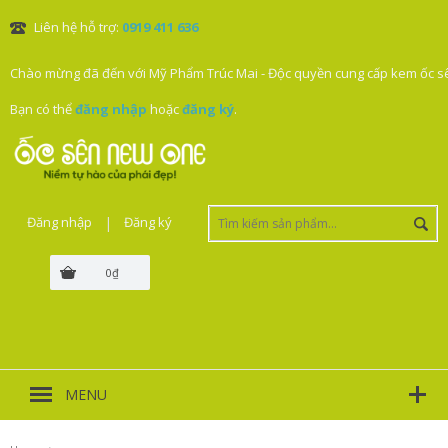
Liên hệ hỗ trợ:
0919 411 636
Chào mừng đã đến với Mỹ Phẩm Trúc Mai - Độc quyền cung cấp kem ốc sê
Bạn có thể
đăng nhập
hoặc
đăng ký
.
Đăng nhập
|
Đăng ký
0₫
MENU