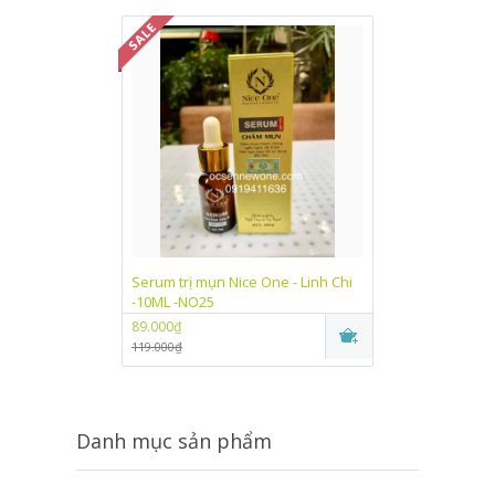
Serum trị mụn Nice One - Linh Chi
Kem dưỡng trắn
-10ML -NO25
One Linh Chi (
89.000₫
89.000₫
119.000₫
115.000₫
Danh mục sản phẩm