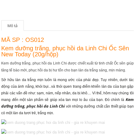
Mô tả
MÃ SP : OS012
Kem dưỡng trắng, phục hồi da Linh Chi Ốc Sên
New Today (20g/hộp)
Kem dưỡng trắng, phục hồi da Linh Chi được chiết xuất từ tinh chất Ốc sên giúp
tăng tế bào mới, phục hồi da bị hư tổn cho bạn làn da trắng sáng, mịn màng.
Sở hữu làn da trắng mịn luôn là mong ước của phái đẹp. Tuy nhiên, dưới tác
động của ánh nắng, khói bụi...và thói quen trang điểm khiến làn da của bạn gặp
phải các vấn đề như: sạm, nám, nếp nhăn, da bị khô.... Vì thế, hôm nay chúng tôi
Kem
mang đến một sản phẩm sẽ giúp
xóa tan mọi lo âu của bạn. Đó chính là
dưỡng trắng, phục hồi da Linh Chi
với những dưỡng chất cần thiết giúp bạn
có một làn da tươi trẻ, trắng mịn.