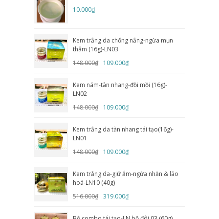
10.000₫
Kem trắng da chống nắng-ngừa mụn
thâm (16g)-LN03
148.000₫
109.000₫
Kem nám-tàn nhang-đồi mồi (16g)-
LN02
148.000₫
109.000₫
Kem trắng da tàn nhang tái tạo(16g)-
LN01
148.000₫
109.000₫
Kem trắng da-giữ ẩm-ngừa nhăn & lão
hoá-LN10 (40g)
516.000₫
319.000₫
Bộ combo tái tạo-LN bộ đôi 03 (60g)