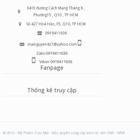
641E đường Cách Mạng Tháng 8 ,
Phường15 , Q10 , TP HCM
Số 427 Hoà Hảo, F5, Q10, TP HCM
0919411636
mainguyen427@yahoo.com
Zalo:0919411636
Viber:0919411636
Fanpage
Thống kê truy cập
© 2015 - Mỹ Phẩm Trúc Mai - Độc quyền cung cấp kem ốc sên ONE - NEW