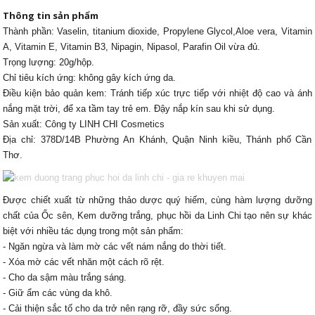
Thông tin sản phẩm
Thành phần: Vaselin, titanium dioxide, Propylene Glycol,Aloe vera, Vitamin
A, Vitamin E, Vitamin B3, Nipagin, Nipasol, Parafin Oil vừa đủ.
Trọng lượng: 20g/hộp.
Chỉ tiêu kích ứng: không gây kích ứng da.
Điều kiện bảo quản kem: Tránh tiếp xúc trực tiếp với nhiệt độ cao và ánh
nắng mặt trời, để xa tầm tay trẻ em. Đậy nắp kín sau khi sử dụng.
Sản xuất: Công ty LINH CHI Cosmetics
Địa chỉ: 378D/14B Phường An Khánh, Quận Ninh kiều, Thánh phố Cần
Thơ.
Được chiết xuất
từ những thảo dược quý hiếm, cùng hàm lượng dưỡng
chất của Ốc sên, Kem dưỡng trắng, phục hồi da Linh Chi tạo nên sự khác
biệt với nhiều tác dụng trong một sản phẩm:
- Ngăn ngừa và làm mờ các vết nám nắng do thời tiết.
- Xóa mờ các vết nhăn một cách rõ rệt.
- Cho da sậm màu trắng sáng.
- Giữ ẩm các vùng da khô.
- Cải thiện sắc tố cho da trở nên rạng rỡ, đầy sức sống.