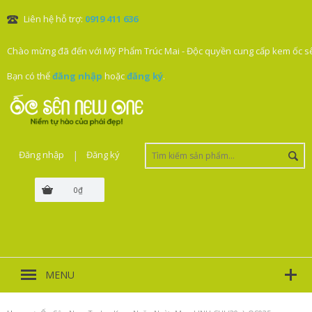
Liên hệ hỗ trợ:
0919 411 636
Chào mừng đã đến với Mỹ Phẩm Trúc Mai - Độc quyền cung cấp kem ốc sê
Bạn có thể
đăng nhập
hoặc
đăng ký
.
Đăng nhập
|
Đăng ký
0₫
MENU