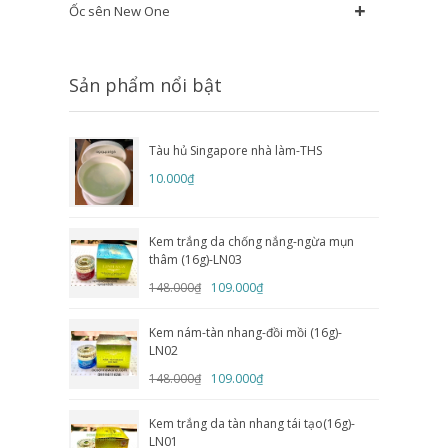
+
Ốc sên New One
Sản phẩm nổi bật
Tàu hủ Singapore nhà làm-THS
10.000₫
Kem trắng da chống nắng-ngừa mụn
thâm (16g)-LN03
148.000₫
109.000₫
Kem nám-tàn nhang-đồi mồi (16g)-
LN02
148.000₫
109.000₫
Kem trắng da tàn nhang tái tạo(16g)-
LN01