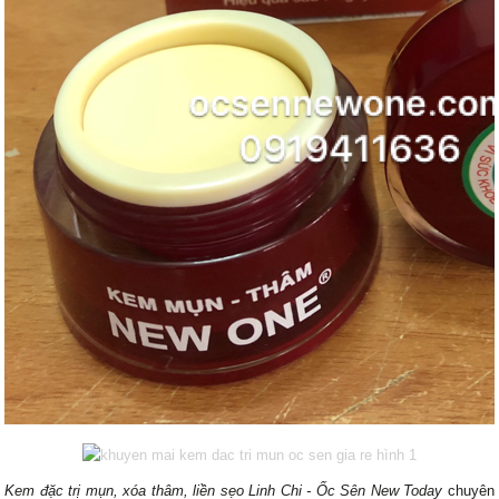
Kem đặc trị mụn, xóa thâm, liền sẹo Linh Chi - Ốc Sên New Today
chuyên