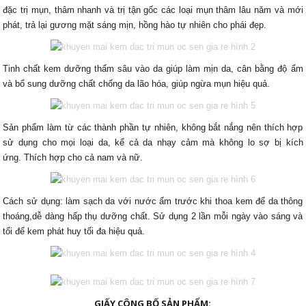
đặc trị mụn, thâm nhanh và trị tận gốc các loại mụn thâm lâu năm và mới
phát, trả lại gương mặt sáng mịn, hồng hào tự nhiên cho phái đẹp.
Tinh chất kem dưỡng thấm sâu vào da giúp làm mịn da, cân bằng độ ẩm
và bổ sung dưỡng chất chống da lão hóa, giúp ngừa mụn hiệu quả.
Sản phẩm làm từ các thành phần tự nhiên, không bắt nắng nên thích hợp
sử dụng cho mọi loại da, kể cả da nhạy cảm mà không lo sợ bị kích
ứng.
Thích hợp cho cả nam và nữ.
Cách sử dụng: làm sạch da với nước ấm trước khi thoa kem để da thông
thoáng,dễ dàng hấp thụ dưỡng chất. Sử dụng 2 lần mỗi ngày vào sáng và
tối để kem phát huy tối đa hiệu quả.
GIẤY CÔNG BỐ SẢN PHẨM: