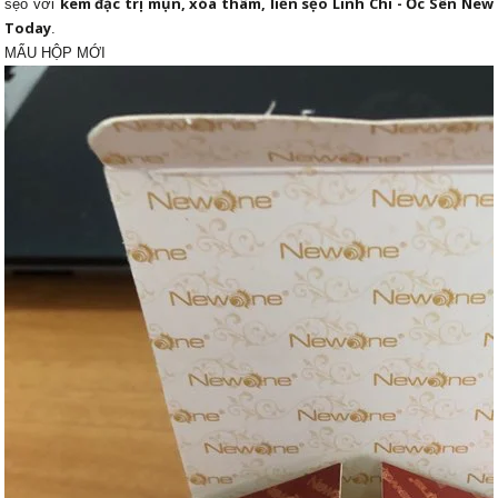
kem đặc trị mụn, xóa thâm, liền sẹo Linh Chi - Ốc Sên New
sẹo với
Today
.
MẨU HỘP MỚI