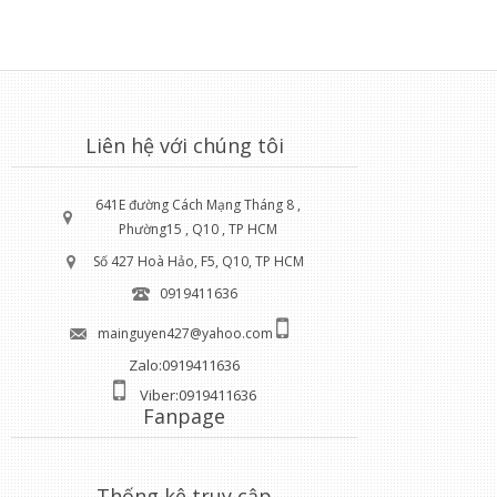
Liên hệ với chúng tôi
641E đường Cách Mạng Tháng 8 ,
Phường15 , Q10 , TP HCM
Số 427 Hoà Hảo, F5, Q10, TP HCM
0919411636
mainguyen427@yahoo.com
Zalo:0919411636
Viber:0919411636
Fanpage
Thống kê truy cập