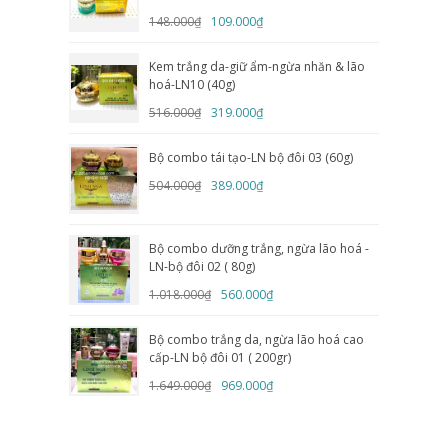
148.000₫
109.000₫
Kem trắng da-giữ ẩm-ngừa nhăn & lão
hoá-LN10 (40g)
516.000₫
319.000₫
Bộ combo tái tạo-LN bộ đôi 03 (60g)
504.000₫
389.000₫
Bộ combo dưỡng trắng, ngừa lão hoá -
LN-bộ đôi 02 ( 80g)
1.018.000₫
560.000₫
Bộ combo trắng da, ngừa lão hoá cao
cấp-LN bộ đôi 01 ( 200gr)
1.649.000₫
969.000₫