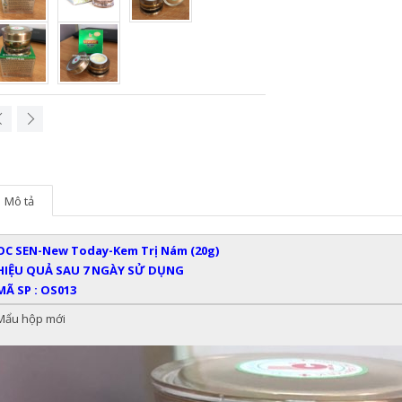
Mô tả
OC SEN-New Today-Kem Trị Nám (20g)
HIỆU QUẢ SAU 7 NGÀY SỬ DỤNG
MÃ SP : OS013
Mẩu hộp mới