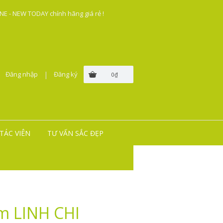
E - NEW TODAY chính hãng giá rẻ !
Đăng nhập
|
Đăng ký
0₫
TÁC VIÊN
TƯ VẤN SẮC ĐẸP
m LINH CHI