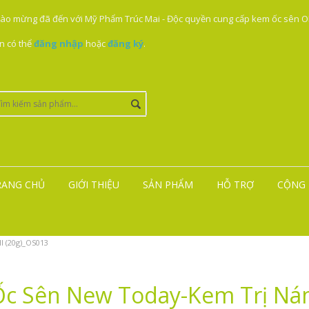
ào mừng đã đến với Mỹ Phẩm Trúc Mai - Độc quyền cung cấp kem ốc sên ON
n có thể
đăng nhập
hoặc
đăng ký
.
RANG CHỦ
GIỚI THIỆU
SẢN PHẨM
HỖ TRỢ
CỘNG 
 (20g)_OS013
Ốc Sên New Today-Kem Trị Ná