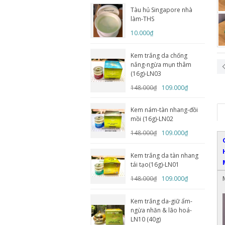
Tàu hủ Singapore nhà
làm-THS
10.000₫
Kem trắng da chống
nắng-ngừa mụn thâm
(16g)-LN03
148.000₫
109.000₫
Kem nám-tàn nhang-đồi
mồi (16g)-LN02
148.000₫
109.000₫
Kem trắng da tàn nhang
tái tạo(16g)-LN01
148.000₫
109.000₫
Kem trắng da-giữ ẩm-
ngừa nhăn & lão hoá-
LN10 (40g)