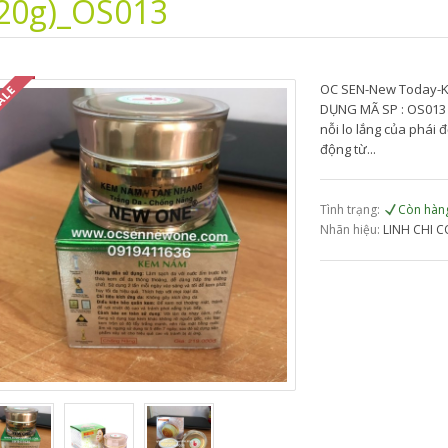
(20g)_OS013
OC SEN-New Today-K
DỤNG MÃ SP : OS013
nỗi lo lắng của phái 
động từ...
Tình trạng:
Còn hàn
Nhãn hiệu:
LINH CHI C