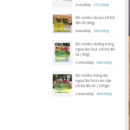
516.000₫
319.000₫
Bộ combo tái tạo-LN bộ
đôi 03 (60g)
504.000₫
389.000₫
Bộ combo dưỡng trắng,
ngừa lão hoá -LN-bộ đôi
02 ( 80g)
1.018.000₫
560.000₫
Bộ combo trắng da,
ngừa lão hoá cao cấp-
LN bộ đôi 01 ( 200gr)
1.649.000₫
969.000₫