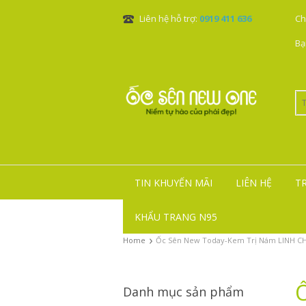
Liên hệ hỗ trợ:
0919 411 636
Ch
Bạ
TIN KHUYẾN MÃI
LIÊN HỆ
T
KHẨU TRANG N95
›
Home
Ốc Sên New Today-Kem Trị Nám LINH CHI
Danh mục sản phẩm