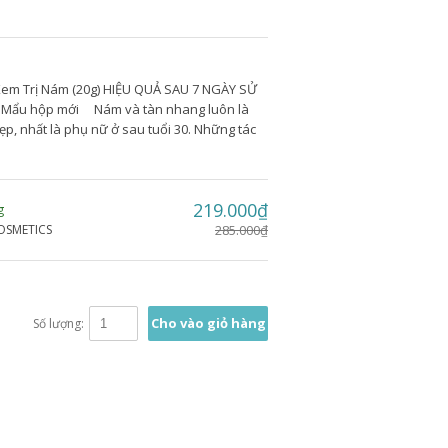
em Trị Nám (20g) HIỆU QUẢ SAU 7 NGÀY SỬ
 Mẩu hộp mới Nám và tàn nhang luôn là
đẹp, nhất là phụ nữ ở sau tuổi 30. Những tác
219.000₫
g
OSMETICS
285.000₫
Cho vào giỏ hàng
Số lượng: