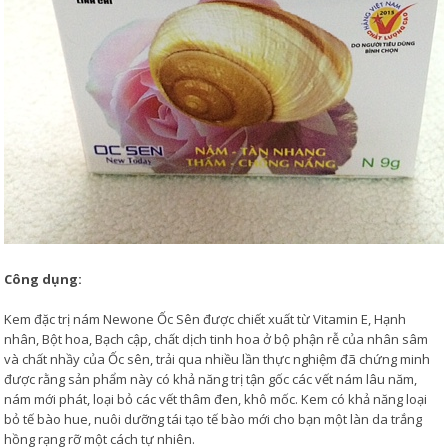
Công dụng:
Kem đặc trị nám Newone Ốc Sên được chiết xuất từ Vitamin E, Hạnh
nhân, Bột hoa, Bạch cập, chất dịch tinh hoa ở bộ phận rễ của nhân sâm
và chất nhầy của Ốc sên, trải qua nhiều lần thực nghiệm đã chứng minh
được rằng sản phẩm này có khả năng trị tận gốc các vết nám lâu năm,
nám mới phát, loại bỏ các vết thâm đen, khô mốc. Kem có khả năng loại
bỏ tế bào hue, nuôi dưỡng tái tạo tế bào mới cho bạn một làn da trắng
hồng rạng rỡ một cách tự nhiên.