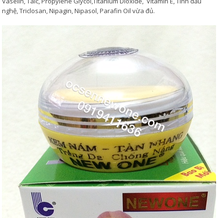
Vaselin, Taic, Propylene Glycol,Titanium Dioxide, Vitamin E, Tinh dầu
nghệ, Triclosan, Nipagin, Nipasol, Parafin Oil vừa đủ.