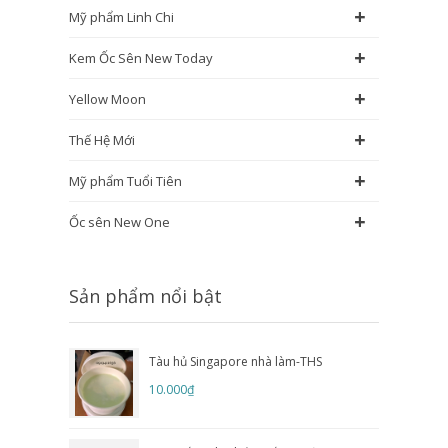
+
Mỹ phẩm Linh Chi
+
Kem Ốc Sên New Today
+
Yellow Moon
+
Thế Hệ Mới
+
Mỹ phẩm Tuổi Tiên
+
Ốc sên New One
Sản phẩm nổi bật
Tàu hủ Singapore nhà làm-THS
10.000₫