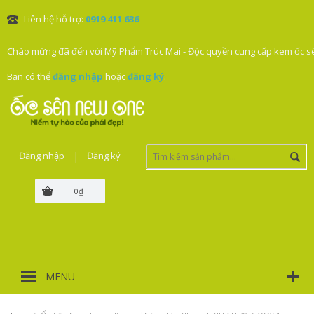
Liên hệ hỗ trợ:
0919 411 636
Chào mừng đã đến với Mỹ Phẩm Trúc Mai - Độc quyền cung cấp kem ốc sê
Bạn có thể
đăng nhập
hoặc
đăng ký
.
Đăng nhập
|
Đăng ký
0₫
MENU