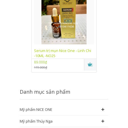
Serum trị mụn Nice One - Linh Chi
Kem dưỡng trắn
-10ML -NO25
One Linh Chi (
89.000₫
89.000₫
119.000₫
115.000₫
Danh mục sản phẩm
+
Mỹ phẩm NICE ONE
+
Mỹ phẩm Thúy Nga