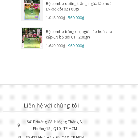
Bộ combo dưỡng trắng, ngừa lão hoá -
LN-bộ đôi 02 ( 80g)
1.018.000₫
560.000₫
Bộ combo trắng da, ngừa lão hoá cao
cấp-LN bộ đôi 01 ( 200gr)
1.649.000₫
969.000₫
Liên hệ với chúng tôi
641E đường Cách Mạng Tháng 8 ,
Phường15 , Q10 , TP HCM
Số 427 Hoà Hảo, F5, Q10, TP HCM