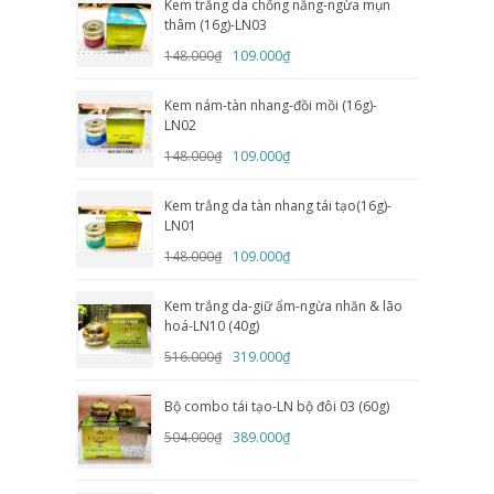
Kem trắng da chống nắng-ngừa mụn
thâm (16g)-LN03
148.000₫
109.000₫
Kem nám-tàn nhang-đồi mồi (16g)-
LN02
148.000₫
109.000₫
Kem trắng da tàn nhang tái tạo(16g)-
LN01
148.000₫
109.000₫
Kem trắng da-giữ ẩm-ngừa nhăn & lão
hoá-LN10 (40g)
516.000₫
319.000₫
Bộ combo tái tạo-LN bộ đôi 03 (60g)
504.000₫
389.000₫