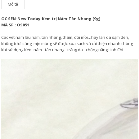
Mô tả
OC SEN-New Today-Kem trị Nám-Tàn Nhang (9g)
MÃ SP : OS051
Các vết nám lâu năm, tàn nhang, thâm, đồi mồi…hay làn da sạm đen,
không tươi sáng, mịn màng sẽ được xóa sạch và cải thiện nhanh chóng
khi sử dụng Kem nám - tàn nhang - trắng da - chống nắng Linh Chi