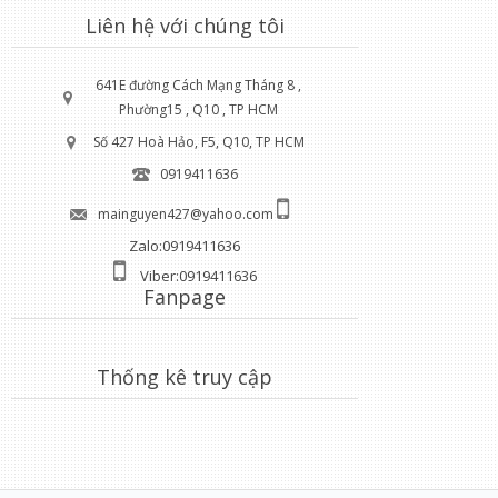
Liên hệ với chúng tôi
641E đường Cách Mạng Tháng 8 ,
Phường15 , Q10 , TP HCM
Số 427 Hoà Hảo, F5, Q10, TP HCM
0919411636
mainguyen427@yahoo.com
Zalo:0919411636
Viber:0919411636
Fanpage
Thống kê truy cập