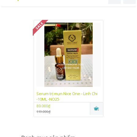
Serum trị mụn Nice One - Linh Chi
Kem dưỡng trắn
-10ML -NO25
One Linh Chi (
89.000₫
89.000₫
119.000₫
115.000₫