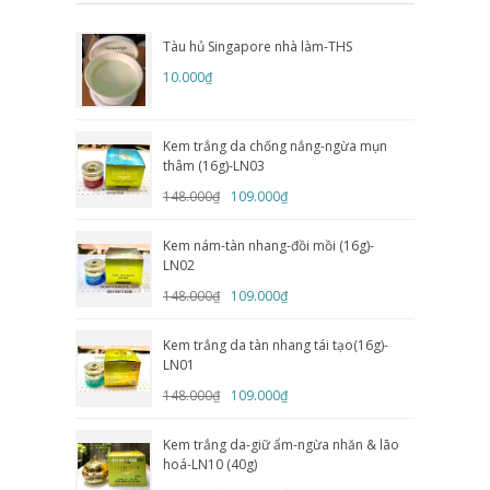
Tàu hủ Singapore nhà làm-THS
10.000₫
Kem trắng da chống nắng-ngừa mụn
thâm (16g)-LN03
148.000₫
109.000₫
Kem nám-tàn nhang-đồi mồi (16g)-
LN02
148.000₫
109.000₫
Kem trắng da tàn nhang tái tạo(16g)-
LN01
148.000₫
109.000₫
Kem trắng da-giữ ẩm-ngừa nhăn & lão
hoá-LN10 (40g)