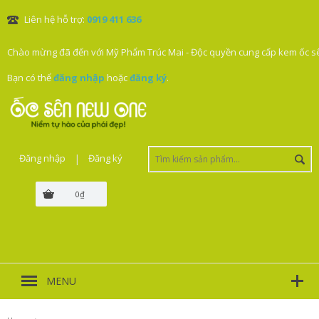
Liên hệ hỗ trợ:
0919 411 636
Chào mừng đã đến với Mỹ Phẩm Trúc Mai - Độc quyền cung cấp kem ốc sê
Bạn có thể
đăng nhập
hoặc
đăng ký
.
Đăng nhập
|
Đăng ký
0₫
MENU