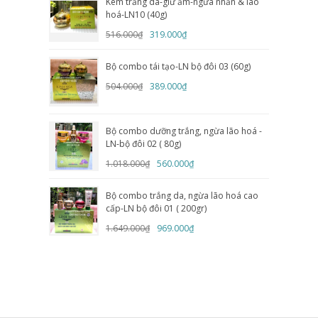
Kem trắng da-giữ ẩm-ngừa nhăn & lão
hoá-LN10 (40g)
516.000₫
319.000₫
Bộ combo tái tạo-LN bộ đôi 03 (60g)
504.000₫
389.000₫
Bộ combo dưỡng trắng, ngừa lão hoá -
LN-bộ đôi 02 ( 80g)
1.018.000₫
560.000₫
Bộ combo trắng da, ngừa lão hoá cao
cấp-LN bộ đôi 01 ( 200gr)
1.649.000₫
969.000₫