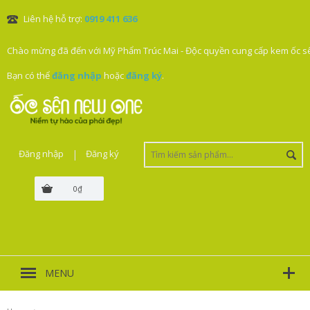
Liên hệ hỗ trợ:
0919 411 636
Chào mừng đã đến với Mỹ Phẩm Trúc Mai - Độc quyền cung cấp kem ốc sê
Bạn có thể
đăng nhập
hoặc
đăng ký
.
Đăng nhập
|
Đăng ký
0₫
MENU