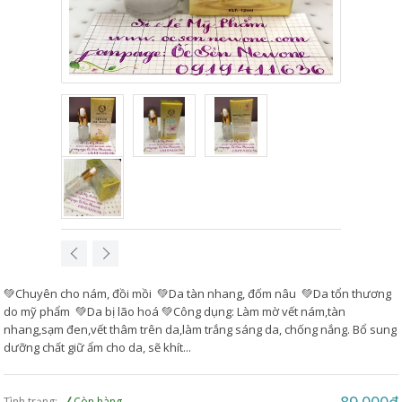
💚Chuyên cho nám, đồi mồi 💚Da tàn nhang, đốm nâu 💚Da tổn thương
do mỹ phẩm 💚Da bị lão hoá 💚Công dụng: Làm mờ vết nám,tàn
nhang,sạm đen,vết thâm trên da,làm trắng sáng da, chống nắng. Bổ sung
dưỡng chất giữ ẩm cho da, sẽ khít...
Tình trạng:
Còn hàng