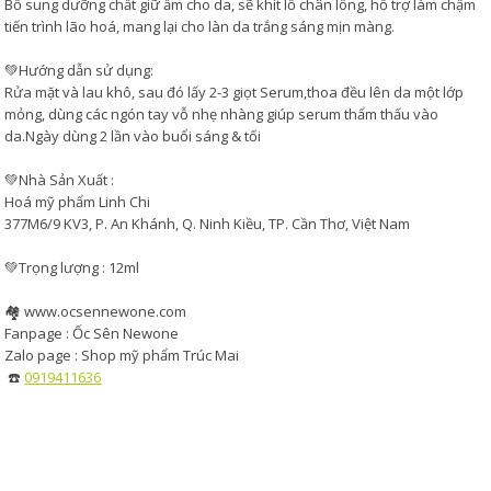
Bổ sung dưỡng chất giữ ẩm cho da, sẽ khít lỗ chân lông, hổ trợ làm chậm
tiến trình lão hoá, mang lại cho làn da trắng sáng mịn màng.
💚Hướng dẫn sử dụng:
Rửa mặt và lau khô, sau đó lấy 2-3 giọt Serum,thoa đều lên da một lớp
mỏng, dùng các ngón tay vỗ nhẹ nhàng giúp serum thẩm thấu vào
da.Ngày dùng 2 lần vào buổi sáng & tối
💚Nhà Sản Xuất :
Hoá mỹ phẩm Linh Chi
377M6/9 KV3, P. An Khánh, Q. Ninh Kiều, TP. Cần Thơ, Việt Nam
💚Trọng lượng : 12ml
🏘 www.ocsennewone.com
Fanpage : Ốc Sên Newone
Zalo page : Shop mỹ phẩm Trúc Mai
☎️
0919411636