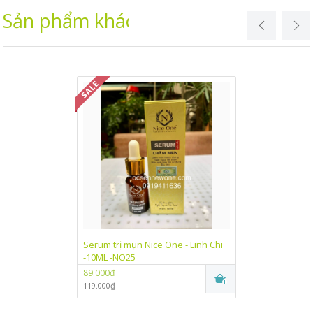
Sản phẩm khác
Serum trị mụn Nice One - Linh Chi
Kem dưỡng trắn
-10ML -NO25
One Linh Chi (
89.000₫
89.000₫
119.000₫
115.000₫