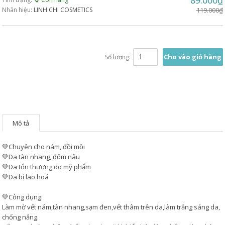
89.000₫
Nhãn hiệu:
LINH CHI COSMETICS
119.000₫
Cho vào giỏ hàng
Số lượng:
Mô tả
💚Chuyên cho nám, đồi mồi
💚Da tàn nhang, đốm nâu
💚Da tổn thương do mỹ phẩm
💚Da bị lão hoá
💚Công dụng:
Làm mờ vết nám,tàn nhang,sạm đen,vết thâm trên da,làm trắng sáng da,
chống nắng.