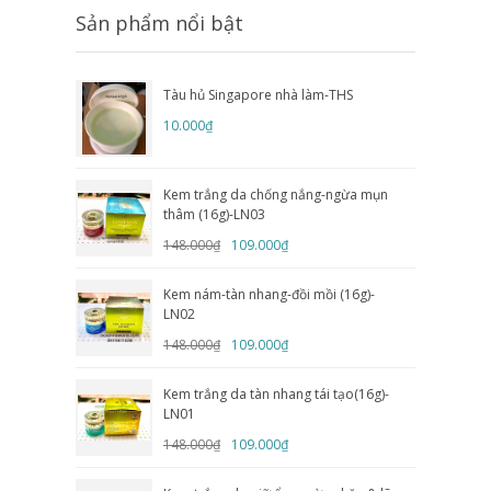
Sản phẩm nổi bật
Tàu hủ Singapore nhà làm-THS
10.000₫
Kem trắng da chống nắng-ngừa mụn
thâm (16g)-LN03
148.000₫
109.000₫
Kem nám-tàn nhang-đồi mồi (16g)-
LN02
148.000₫
109.000₫
Kem trắng da tàn nhang tái tạo(16g)-
LN01
148.000₫
109.000₫