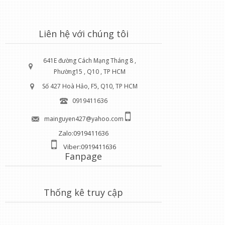
Liên hệ với chúng tôi
641E đường Cách Mạng Tháng 8 ,
Phường15 , Q10 , TP HCM
Số 427 Hoà Hảo, F5, Q10, TP HCM
0919411636
mainguyen427@yahoo.com
Zalo:0919411636
Viber:0919411636
Fanpage
Thống kê truy cập