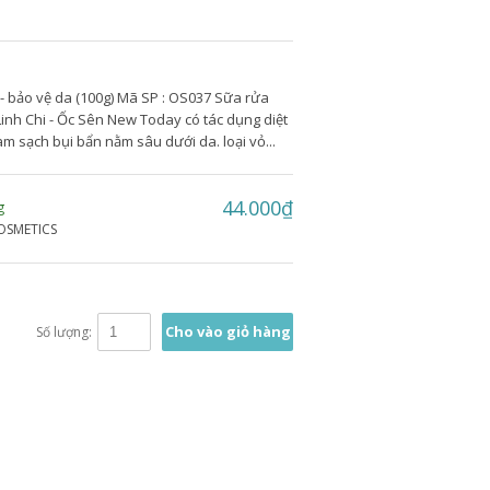
- bảo vệ da (100g) Mã SP : OS037 Sữa rửa
inh Chi - Ốc Sên New Today có tác dụng diệt
m sạch bụi bẩn nằm sâu dưới da. loại vỏ...
44.000₫
g
OSMETICS
Cho vào giỏ hàng
Số lượng: