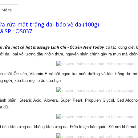
Mô tả
ữa rửa mặt trắng da- bảo vệ da (100g)
ã SP : OS037
a rửa mặt có hạt massage Linh Chi - Ốc Sên New Today
có tác dụng diệt 
ới da. loại vỏ lượng dầu nhờn thừa, nguyên nhân chính gây ra mụn mà không 
nh chất Ốc sên, Vitamin E và bột ngọc trai nuôi dưỡng và làm trắng da mớ
ng ngời, xóa tan mọi lo âu của bạn.
ành phần: Stearic Acid, Alovera, Super Peart, Propulen Glycol, Cetl Alcoho
a đủ.
ỉ tiêu kích ứng da: không kích ứng da.
Điều khiện bảo quản: Để nơi khô mát,