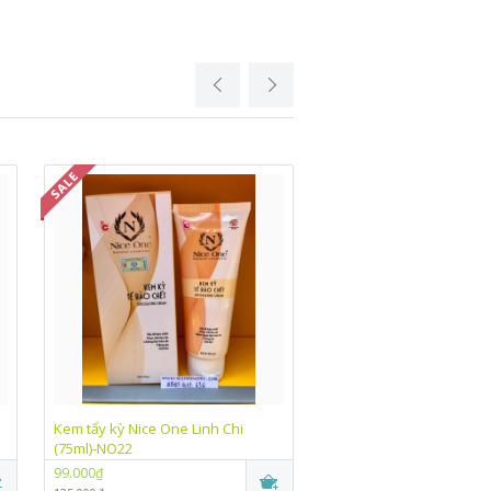
Kem tẩy kỳ Nice One Linh Chi
Kem trắng da chống nắn
(75ml)-NO22
One Linh Chi (10g)-NO07
99.000₫
99.000₫