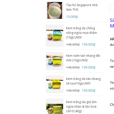
Tàu hủ Singapore nhà
làm-THS
10.000₫
S
M
Kem trắng da chống
nắng-ngừa mụn thâm
(16g)-LN03
Sữ
148.000₫
109.000₫
dư
Kem nám-tàn nhang-đồi
mồi (16g)-LN02
Ti
rạ
148.000₫
109.000₫
Kem trắng da tàn nhang
Th
tái tạo(16g)-LN01
vừ
148.000₫
109.000₫
Kem trắng da-giữ ẩm-
Ch
ngừa nhăn & lão hoá-
LN10 (40g)