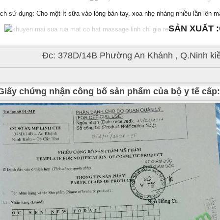
ch sử dụng: Cho một ít sữa vào lòng bàn tay, xoa nhẹ nhàng nhiều lần lên mặ
SẢN XUẤT :
Đc: 378D/14B Phường An Khánh , Q.Ninh kiều
Giấy chứng nhận công bố sản phẩm của bộ y tế cấp: