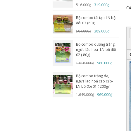
516.000₫
319.000₫
Cá
Bộ combo tái tạo-LN bộ
đôi 03 (60g)
504.000₫
389.000₫
Bộ combo dưỡng trắng,
ngừa lão hoá -LN-bộ đôi
02 ( 80g)
1.018.000₫
560.000₫
Bộ combo trắng da,
ngừa lão hoá cao cấp-
LN bộ đôi 01 ( 200gr)
1.649.000₫
969.000₫