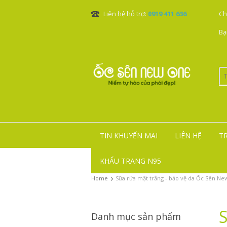
Liên hệ hỗ trợ:
0919 411 636
Ch
Bạ
TIN KHUYẾN MÃI
LIÊN HỆ
T
KHẨU TRANG N95
›
Home
Sữa rửa mặt trắng - bảo vệ da Ốc Sên Ne
S
Danh mục sản phẩm