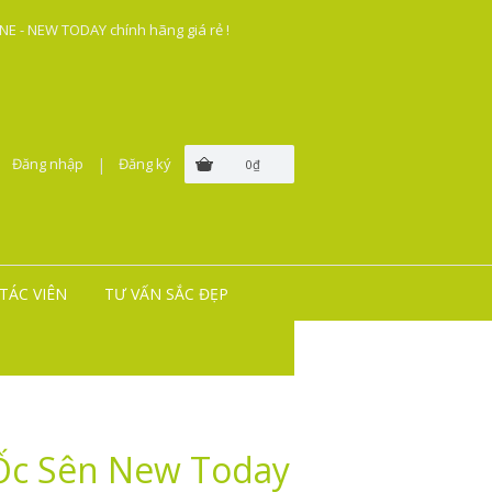
E - NEW TODAY chính hãng giá rẻ !
Đăng nhập
|
Đăng ký
0₫
TÁC VIÊN
TƯ VẤN SẮC ĐẸP
 Ốc Sên New Today