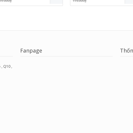
19.000₫
115.000₫
Fanpage
Thốn
, Q10 ,