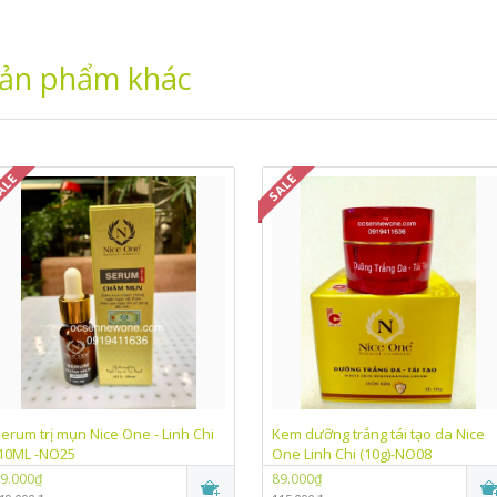
ản phẩm khác
erum trị mụn Nice One - Linh Chi
Kem dưỡng trắng tái tạo da Nice
10ML -NO25
One Linh Chi (10g)-NO08
9.000₫
89.000₫