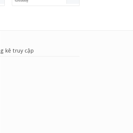
125.000₫
115.000₫
g kê truy cập