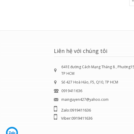
1
Liên hệ với chúng tôi
641E đường Cách Mạng Tháng 8 , Phường15 
TP HCM
Số 427 Hoà Hảo, F5, Q10, TP HCM
0919411636
mainguyen427@yahoo.com
Zalo:0919411636
Viber:0919411636