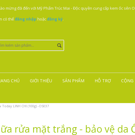
ào mừng đã đến với Mỹ Phẩm Trúc Mai - Độc quyền cung cấp kem ốc sên ON
n có thể
đăng nhập
hoặc
đăng ký
.
RANG CHỦ
GIỚI THIỆU
SẢN PHẨM
HỖ TRỢ
CỘNG 
w Today LINH CHI (100g) -OS037
ữa rửa mặt trắng - bảo vệ da