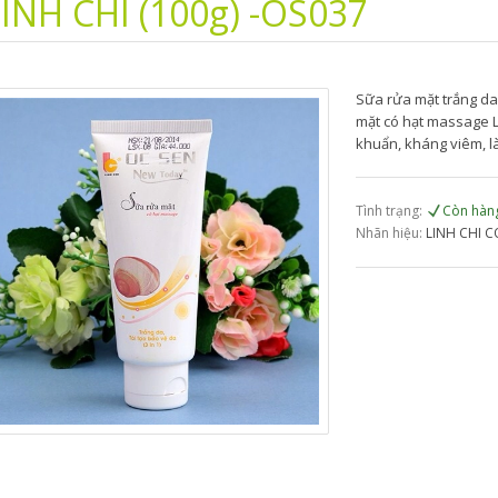
INH CHI (100g) -OS037
Sữa rửa mặt trắng da
mặt có hạt massage L
khuẩn, kháng viêm, là
Tình trạng:
Còn hàn
Nhãn hiệu:
LINH CHI C