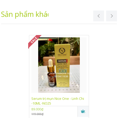
Sản phẩm khác
Serum trị mụn Nice One - Linh Chi
Kem dưỡng trắn
-10ML -NO25
One Linh Chi (
89.000₫
89.000₫
119.000₫
115.000₫