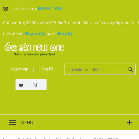
Liên hệ hỗ trợ:
0919 411 636
Chào mừng đã đến với Mỹ Phẩm Trúc Mai - Độc quyền cung cấp kem ốc sê
Bạn có thể
đăng nhập
hoặc
đăng ký
.
Đăng nhập
|
Đăng ký
0₫
MENU