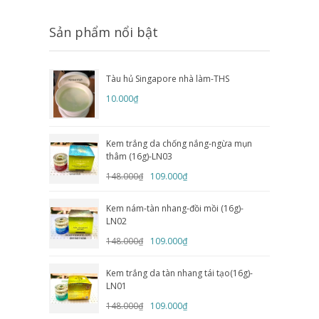
Sản phẩm nổi bật
Tàu hủ Singapore nhà làm-THS
10.000₫
Kem trắng da chống nắng-ngừa mụn
thâm (16g)-LN03
148.000₫
109.000₫
Kem nám-tàn nhang-đồi mồi (16g)-
LN02
148.000₫
109.000₫
Kem trắng da tàn nhang tái tạo(16g)-
LN01
148.000₫
109.000₫