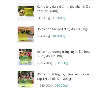
Kem trắng da-giữ ẩm-ngừa nhăn & lão
hoá-LN10 (40g)
516.000₫
319.000₫
Bộ combo tái tạo-LN bộ đôi 03 (60g)
504.000₫
389.000₫
Bộ combo dưỡng trắng, ngừa lão hoá -
LN-bộ đôi 02 ( 80g)
1.018.000₫
560.000₫
Bộ combo trắng da, ngừa lão hoá cao
cấp-LN bộ đôi 01 ( 200gr)
1.649.000₫
969.000₫