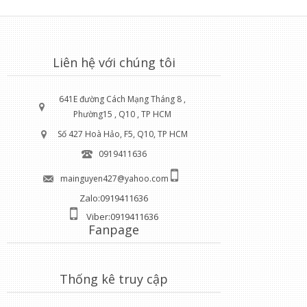
Liên hệ với chúng tôi
641E đường Cách Mạng Tháng 8 ,
Phường15 , Q10 , TP HCM
Số 427 Hoà Hảo, F5, Q10, TP HCM
0919411636
mainguyen427@yahoo.com
Zalo:0919411636
Viber:0919411636
Fanpage
Thống kê truy cập